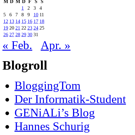
M
D
M
D
F
S
S
1
2
3
4
5
6
7
8
9
10
11
12
13
14
15
16
17
18
19
20
21
22
23
24
25
26
27
28
29
30
31
« Feb.
Apr. »
Blogroll
BloggingTom
Der Informatik-Student
GENiALi’s Blog
Hannes Schurig