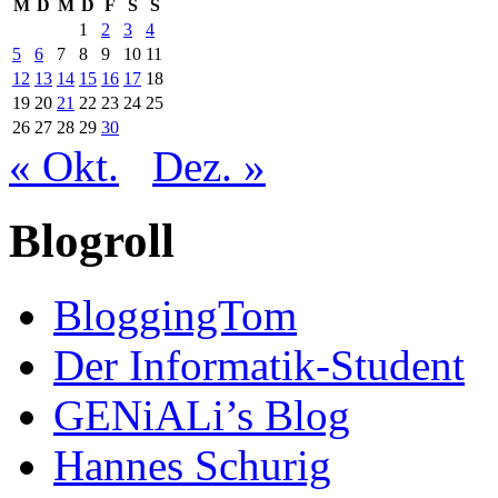
M
D
M
D
F
S
S
1
2
3
4
5
6
7
8
9
10
11
12
13
14
15
16
17
18
19
20
21
22
23
24
25
26
27
28
29
30
« Okt.
Dez. »
Blogroll
BloggingTom
Der Informatik-Student
GENiALi’s Blog
Hannes Schurig