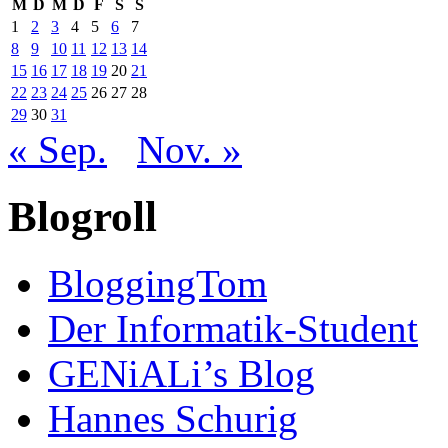
M
D
M
D
F
S
S
1
2
3
4
5
6
7
8
9
10
11
12
13
14
15
16
17
18
19
20
21
22
23
24
25
26
27
28
29
30
31
« Sep.
Nov. »
Blogroll
BloggingTom
Der Informatik-Student
GENiALi’s Blog
Hannes Schurig