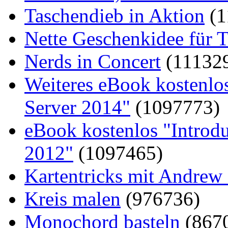
Taschendieb in Aktion
(1
Nette Geschenkidee für T
Nerds in Concert
(11132
Weiteres eBook kostenlo
Server 2014"
(1097773)
eBook kostenlos "Introd
2012"
(1097465)
Kartentricks mit Andrew
Kreis malen
(976736)
Monochord basteln
(867