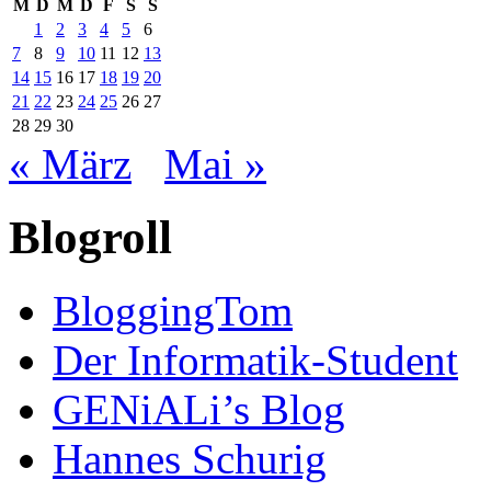
M
D
M
D
F
S
S
1
2
3
4
5
6
7
8
9
10
11
12
13
14
15
16
17
18
19
20
21
22
23
24
25
26
27
28
29
30
« März
Mai »
Blogroll
BloggingTom
Der Informatik-Student
GENiALi’s Blog
Hannes Schurig