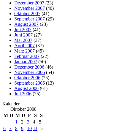
Dezember 2007
(23)
November 2007
(40)
Oktober 2007
(41)
September 2007
(29)
August 2007
(23)
Juli 2007
(41)
Juni 2007
(27)
Mai 2007
(37)
April 2007
(37)
März 2007
(45)
Februar 2007
(22)
Januar 2007
(50)
Dezember 2006
(46)
November 2006
(54)
Oktober 2006
(25)
September 2006
(13)
August 2006
(61)
Juli 2006
(75)
Kalender
Oktober 2008
M
D
M
D
F
S
S
1
2
3
4
5
6
7
8
9
10
11
12