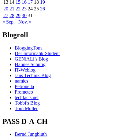
13
14
15
16
17
18
19
20
21
22
23
24
25
26
27
28
29
30
31
« Sep.
Nov. »
Blogroll
BloggingTom
Der Informatik-Student
GENiALi’s Blog
Hannes Schurig
IT-Weblog
Jans Technik-Blog
namics
Petronella
Prometeo
techfacts.net
Tobbi’s Blog
Tom Müller
PASS D-A-CH
Bernd Jungbluth