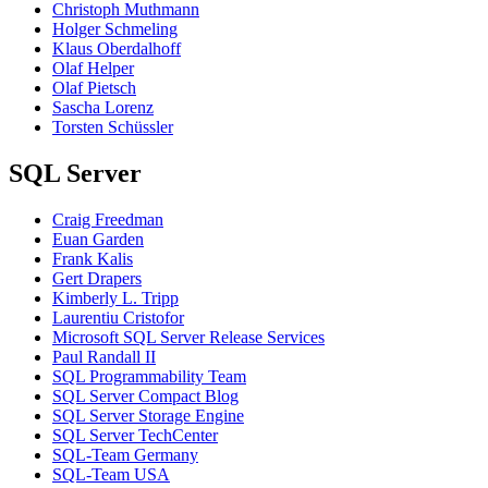
Christoph Muthmann
Holger Schmeling
Klaus Oberdalhoff
Olaf Helper
Olaf Pietsch
Sascha Lorenz
Torsten Schüssler
SQL Server
Craig Freedman
Euan Garden
Frank Kalis
Gert Drapers
Kimberly L. Tripp
Laurentiu Cristofor
Microsoft SQL Server Release Services
Paul Randall II
SQL Programmability Team
SQL Server Compact Blog
SQL Server Storage Engine
SQL Server TechCenter
SQL-Team Germany
SQL-Team USA