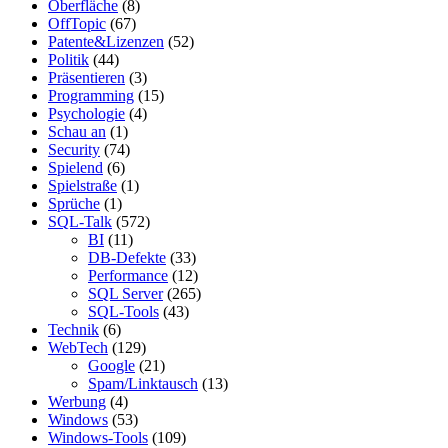
Oberfläche
(8)
OffTopic
(67)
Patente&Lizenzen
(52)
Politik
(44)
Präsentieren
(3)
Programming
(15)
Psychologie
(4)
Schau an
(1)
Security
(74)
Spielend
(6)
Spielstraße
(1)
Sprüche
(1)
SQL-Talk
(572)
BI
(11)
DB-Defekte
(33)
Performance
(12)
SQL Server
(265)
SQL-Tools
(43)
Technik
(6)
WebTech
(129)
Google
(21)
Spam/Linktausch
(13)
Werbung
(4)
Windows
(53)
Windows-Tools
(109)