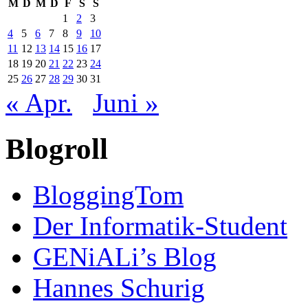
M
D
M
D
F
S
S
1
2
3
4
5
6
7
8
9
10
11
12
13
14
15
16
17
18
19
20
21
22
23
24
25
26
27
28
29
30
31
« Apr.
Juni »
Blogroll
BloggingTom
Der Informatik-Student
GENiALi’s Blog
Hannes Schurig