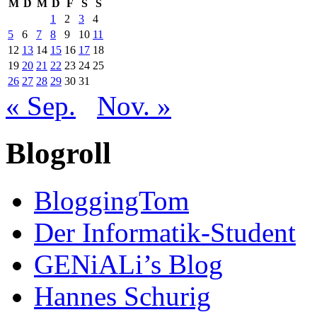
M
D
M
D
F
S
S
1
2
3
4
5
6
7
8
9
10
11
12
13
14
15
16
17
18
19
20
21
22
23
24
25
26
27
28
29
30
31
« Sep.
Nov. »
Blogroll
BloggingTom
Der Informatik-Student
GENiALi’s Blog
Hannes Schurig