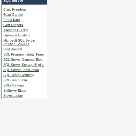
SQL Server
Craig Freedman
Euan Garden
Frank Kalis
Gert Drapers
Kimberly L. Tripp
Laurentiu Cristofor
Microsoft SQL Server
Release Services
Paul Randall II
SQL Programmability Team
SQL Server Compact Blog
SQL Server Storage Engine
SQL Server TechCenter
SQL-Team Germany
SQL-Team USA
SQL-Thinking
SqlServerBlogs
Steve Lasker