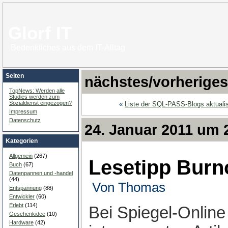
Glorf IT
Bedenkliches aus dem IT-Alltag
Seiten
nächstes/vorheriges
TopNews: Werden alle
Studies werden zum
Sozialdienst eingezogen?
«
Liste der SQL-PASS-Blogs aktualis
Impressum
Datenschutz
24. Januar 2011 um 
Kategorien
Allgemein
(267)
Lesetipp Burn
Buch
(67)
Datenpannen und -handel
(44)
:
Von Thomas
:
Entspannung
(88)
Entwickler
(60)
Erlebt
(114)
Bei Spiegel-Online
Geschenkidee
(10)
Hardware
(42)