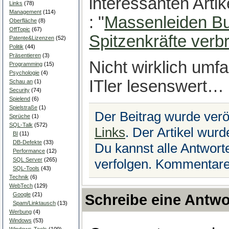
interessanten Art
Links
(78)
Management
(114)
: "
Massenleiden Bu
Oberfläche
(8)
OffTopic
(67)
Spitzenkräfte ver
Patente&Lizenzen
(52)
Politik
(44)
Präsentieren
(3)
Nicht wirklich umfa
Programming
(15)
Psychologie
(4)
ITler lesenswert…
Schau an
(1)
Security
(74)
Spielend
(6)
Spielstraße
(1)
Der Beitrag wurde veröf
Sprüche
(1)
SQL-Talk
(572)
Links
. Der Artikel wur
BI
(11)
DB-Defekte
(33)
Du kannst alle Antwor
Performance
(12)
SQL Server
(265)
verfolgen. Kommentare 
SQL-Tools
(43)
Technik
(6)
WebTech
(129)
Google
(21)
Schreibe eine Antwo
Spam/Linktausch
(13)
Werbung
(4)
Windows
(53)
Windows-Tools
(109)