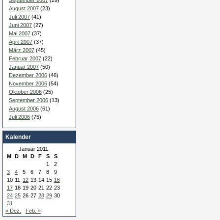
September 2007
(29)
August 2007
(23)
Juli 2007
(41)
Juni 2007
(27)
Mai 2007
(37)
April 2007
(37)
März 2007
(45)
Februar 2007
(22)
Januar 2007
(50)
Dezember 2006
(46)
November 2006
(54)
Oktober 2006
(25)
September 2006
(13)
August 2006
(61)
Juli 2006
(75)
Kalender
Januar 2011
M
D
M
D
F
S
S
1
2
3
4
5
6
7
8
9
10
11
12
13
14
15
16
17
18
19
20
21
22
23
24
25
26
27
28
29
30
31
« Dez.
Feb. »