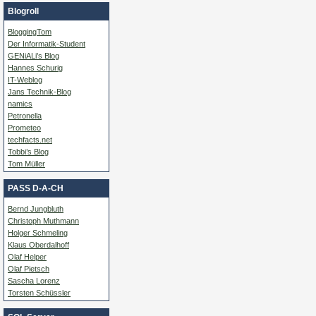
Blogroll
BloggingTom
Der Informatik-Student
GENiALi’s Blog
Hannes Schurig
IT-Weblog
Jans Technik-Blog
namics
Petronella
Prometeo
techfacts.net
Tobbi’s Blog
Tom Müller
PASS D-A-CH
Bernd Jungbluth
Christoph Muthmann
Holger Schmeling
Klaus Oberdalhoff
Olaf Helper
Olaf Pietsch
Sascha Lorenz
Torsten Schüssler