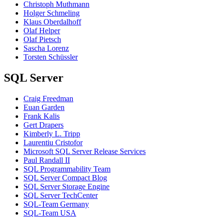
Christoph Muthmann
Holger Schmeling
Klaus Oberdalhoff
Olaf Helper
Olaf Pietsch
Sascha Lorenz
Torsten Schüssler
SQL Server
Craig Freedman
Euan Garden
Frank Kalis
Gert Drapers
Kimberly L. Tripp
Laurentiu Cristofor
Microsoft SQL Server Release Services
Paul Randall II
SQL Programmability Team
SQL Server Compact Blog
SQL Server Storage Engine
SQL Server TechCenter
SQL-Team Germany
SQL-Team USA