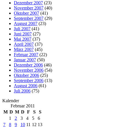
Dezember 2007
(23)
November 2007
(40)
Oktober 2007
(41)
September 2007
(29)
August 2007
(23)
Juli 2007
(41)
Juni 2007
(27)
Mai 2007
(37)
April 2007
(37)
März 2007
(45)
Februar 2007
(22)
Januar 2007
(50)
Dezember 2006
(46)
November 2006
(54)
Oktober 2006
(25)
September 2006
(13)
August 2006
(61)
Juli 2006
(75)
Kalender
Februar 2011
M
D
M
D
F
S
S
1
2
3
4
5
6
7
8
9
10
11
12
13