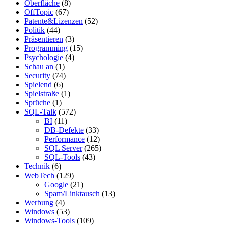
Oberfläche
(8)
OffTopic
(67)
Patente&Lizenzen
(52)
Politik
(44)
Präsentieren
(3)
Programming
(15)
Psychologie
(4)
Schau an
(1)
Security
(74)
Spielend
(6)
Spielstraße
(1)
Sprüche
(1)
SQL-Talk
(572)
BI
(11)
DB-Defekte
(33)
Performance
(12)
SQL Server
(265)
SQL-Tools
(43)
Technik
(6)
WebTech
(129)
Google
(21)
Spam/Linktausch
(13)
Werbung
(4)
Windows
(53)
Windows-Tools
(109)