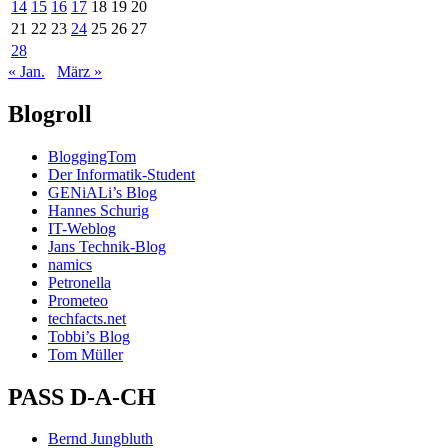
14
15
16
17
18
19
20
21
22
23
24
25
26
27
28
« Jan.
März »
Blogroll
BloggingTom
Der Informatik-Student
GENiALi’s Blog
Hannes Schurig
IT-Weblog
Jans Technik-Blog
namics
Petronella
Prometeo
techfacts.net
Tobbi’s Blog
Tom Müller
PASS D-A-CH
Bernd Jungbluth