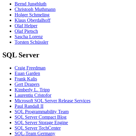
Bernd Jungbluth
Christoph Muthmann
Holger Schmeling
Klaus Oberdalhoff
Olaf Helper
Olaf Pietsch
Sascha Lorenz
Torsten Schüssler
SQL Server
Craig Freedman
Euan Garden
Frank Kalis
Gert Drapers
Kimberly L. Tripp
Laurentiu Cristofor
Microsoft SQL Server Release Services
Paul Randall II
SQL Programmability Team
SQL Server Compact Blog
SQL Server Storage Engine
SQL Server TechCenter
SQL-Team Germany