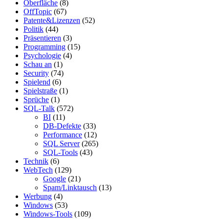
Oberfläche
(8)
OffTopic
(67)
Patente&Lizenzen
(52)
Politik
(44)
Präsentieren
(3)
Programming
(15)
Psychologie
(4)
Schau an
(1)
Security
(74)
Spielend
(6)
Spielstraße
(1)
Sprüche
(1)
SQL-Talk
(572)
BI
(11)
DB-Defekte
(33)
Performance
(12)
SQL Server
(265)
SQL-Tools
(43)
Technik
(6)
WebTech
(129)
Google
(21)
Spam/Linktausch
(13)
Werbung
(4)
Windows
(53)
Windows-Tools
(109)