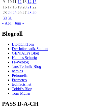
9
10
11
12
13
14
15
16
17
18
19
20
21
22
23
24
25
26
27
28
29
30
31
« Apr.
Juni »
Blogroll
BloggingTom
Der Informatik-Student
GENiALi’s Blog
Hannes Schurig
IT-Weblog
Jans Technik-Blog
namics
Petronella
Prometeo
techfacts.net
Tobbi’s Blog
Tom Müller
PASS D-A-CH