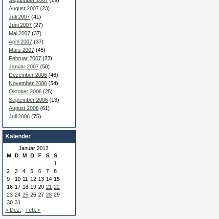
September 2007
(29)
August 2007
(23)
Juli 2007
(41)
Juni 2007
(27)
Mai 2007
(37)
April 2007
(37)
März 2007
(45)
Februar 2007
(22)
Januar 2007
(50)
Dezember 2006
(46)
November 2006
(54)
Oktober 2006
(25)
September 2006
(13)
August 2006
(61)
Juli 2006
(75)
Kalender
Januar 2012
M
D
M
D
F
S
S
1
2
3
4
5
6
7
8
9
10
11
12
13
14
15
16
17
18
19
20
21
22
23
24
25
26
27
28
29
30
31
« Dez.
Feb. »