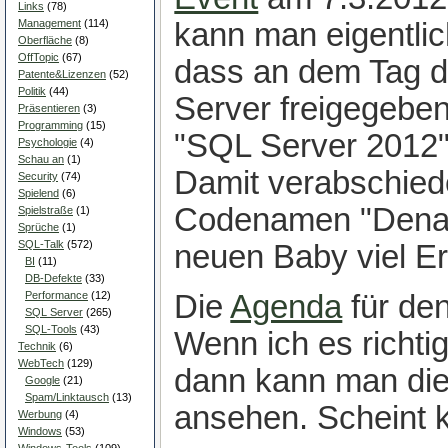
Links
(78)
Management
(114)
kann man eigentlic
Oberfläche
(8)
OffTopic
(67)
dass an dem Tag 
Patente&Lizenzen
(52)
Politik
(44)
Server freigegeben
Präsentieren
(3)
Programming
(15)
"SQL Server 2012
Psychologie
(4)
Schau an
(1)
Damit verabschied
Security
(74)
Spielend
(6)
Codenamen "Denal
Spielstraße
(1)
Sprüche
(1)
SQL-Talk
(572)
neuen Baby viel Er
BI
(11)
DB-Defekte
(33)
Performance
(12)
Die
Agenda
für den
SQL Server
(265)
SQL-Tools
(43)
Wenn ich es richti
Technik
(6)
WebTech
(129)
dann kann man die
Google
(21)
Spam/Linktausch
(13)
ansehen. Scheint k
Werbung
(4)
Windows
(53)
Windows-Tools
(109)