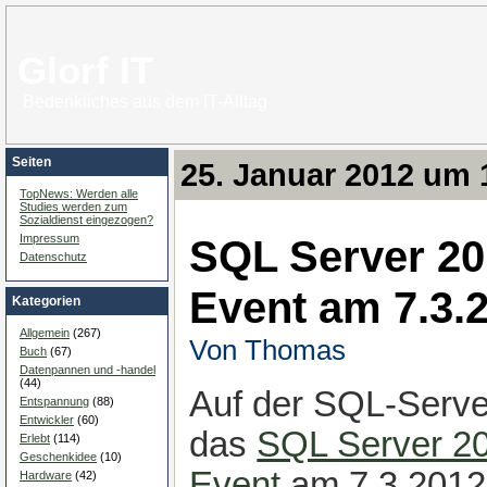
Glorf IT
Bedenkliches aus dem IT-Alltag
Seiten
25. Januar 2012 um 
TopNews: Werden alle
Studies werden zum
Sozialdienst eingezogen?
SQL Server 20
Impressum
Datenschutz
Event am 7.3.
Kategorien
Allgemein
(267)
Von Thomas
Buch
(67)
Datenpannen und -handel
(44)
Auf der SQL-Serve
Entspannung
(88)
Entwickler
(60)
das
SQL Server 20
Erlebt
(114)
Geschenkidee
(10)
Event
am 7.3.2012
Hardware
(42)