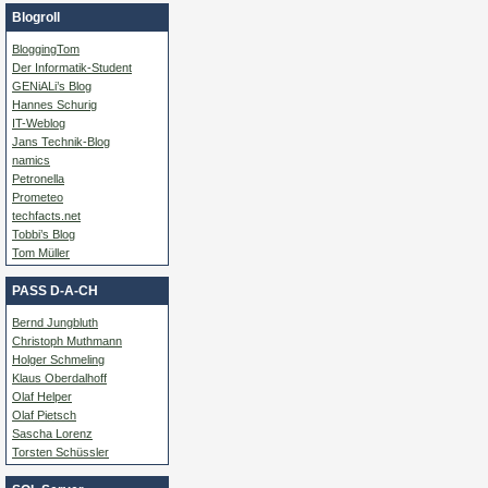
Blogroll
BloggingTom
Der Informatik-Student
GENiALi’s Blog
Hannes Schurig
IT-Weblog
Jans Technik-Blog
namics
Petronella
Prometeo
techfacts.net
Tobbi’s Blog
Tom Müller
PASS D-A-CH
Bernd Jungbluth
Christoph Muthmann
Holger Schmeling
Klaus Oberdalhoff
Olaf Helper
Olaf Pietsch
Sascha Lorenz
Torsten Schüssler