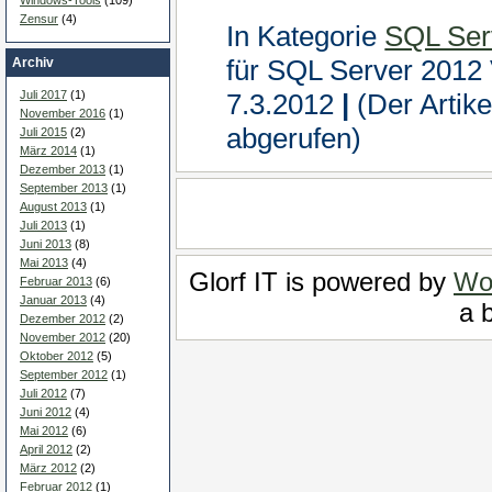
Zensur
(4)
In Kategorie
SQL Ser
für SQL Server 2012 
Archiv
Juli 2017
(1)
7.3.2012
|
(Der Artik
November 2016
(1)
abgerufen)
Juli 2015
(2)
März 2014
(1)
Dezember 2013
(1)
September 2013
(1)
August 2013
(1)
Juli 2013
(1)
Juni 2013
(8)
Mai 2013
(4)
Glorf IT is powered by
Wo
Februar 2013
(6)
Januar 2013
(4)
a b
Dezember 2012
(2)
November 2012
(20)
Oktober 2012
(5)
September 2012
(1)
Juli 2012
(7)
Juni 2012
(4)
Mai 2012
(6)
April 2012
(2)
März 2012
(2)
Februar 2012
(1)