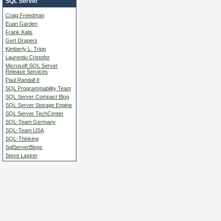
SQL Server
Craig Freedman
Euan Garden
Frank Kalis
Gert Drapers
Kimberly L. Tripp
Laurentiu Cristofor
Microsoft SQL Server
Release Services
Paul Randall II
SQL Programmability Team
SQL Server Compact Blog
SQL Server Storage Engine
SQL Server TechCenter
SQL-Team Germany
SQL-Team USA
SQL-Thinking
SqlServerBlogs
Steve Lasker