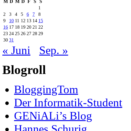
M
D
M
D
F
S
S
1
2
3
4
5
6
7
8
9
10
11
12
13
14
15
16
17
18
19
20
21
22
23
24
25
26
27
28
29
30
31
« Juni
Sep. »
Blogroll
BloggingTom
Der Informatik-Student
GENiALi’s Blog
Hannes Schurig