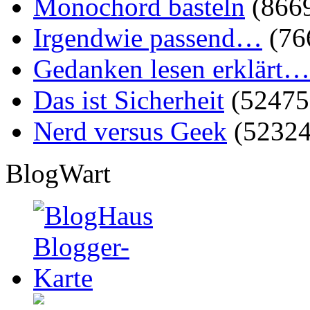
Monochord basteln
(866
Irgendwie passend…
(76
Gedanken lesen erklärt…
Das ist Sicherheit
(52475
Nerd versus Geek
(52324
BlogWart