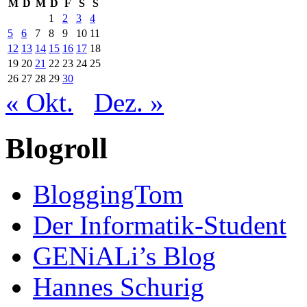
M
D
M
D
F
S
S
1
2
3
4
5
6
7
8
9
10
11
12
13
14
15
16
17
18
19
20
21
22
23
24
25
26
27
28
29
30
« Okt.
Dez. »
Blogroll
BloggingTom
Der Informatik-Student
GENiALi’s Blog
Hannes Schurig