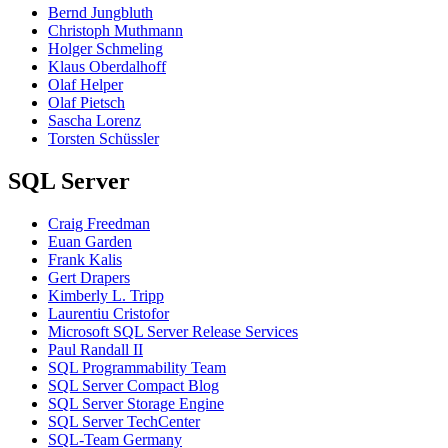
Bernd Jungbluth
Christoph Muthmann
Holger Schmeling
Klaus Oberdalhoff
Olaf Helper
Olaf Pietsch
Sascha Lorenz
Torsten Schüssler
SQL Server
Craig Freedman
Euan Garden
Frank Kalis
Gert Drapers
Kimberly L. Tripp
Laurentiu Cristofor
Microsoft SQL Server Release Services
Paul Randall II
SQL Programmability Team
SQL Server Compact Blog
SQL Server Storage Engine
SQL Server TechCenter
SQL-Team Germany