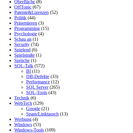
Oberfläche
(8)
OffTopic
(67)
Patente&Lizenzen
(52)
Politik
(44)
Präsentieren
(3)
Programming
(15)
Psychologie
(4)
Schau an
(1)
Security
(74)
Spielend
(6)
Spielstraße
(1)
Sprüche
(1)
SQL-Talk
(572)
BI
(11)
DB-Defekte
(33)
Performance
(12)
SQL Server
(265)
SQL-Tools
(43)
Technik
(6)
WebTech
(129)
Google
(21)
Spam/Linktausch
(13)
Werbung
(4)
Windows
(53)
Windows-Tools
(109)