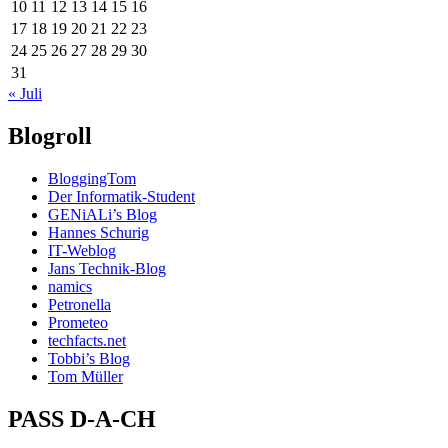
10
11
12
13
14
15
16
17
18
19
20
21
22
23
24
25
26
27
28
29
30
31
« Juli
Blogroll
BloggingTom
Der Informatik-Student
GENiALi’s Blog
Hannes Schurig
IT-Weblog
Jans Technik-Blog
namics
Petronella
Prometeo
techfacts.net
Tobbi’s Blog
Tom Müller
PASS D-A-CH