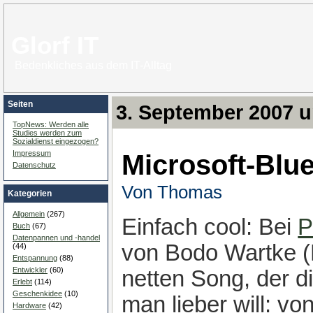
Glorf IT
Bedenkliches aus dem IT-Alltag
Seiten
3. September 2007 
TopNews: Werden alle
Studies werden zum
Sozialdienst eingezogen?
Microsoft-Blu
Impressum
Datenschutz
Von Thomas
Kategorien
Allgemein
(267)
Einfach cool: Bei
P
Buch
(67)
Datenpannen und -handel
von Bodo Wartke (
(44)
Entspannung
(88)
Entwickler
(60)
netten Song, der d
Erlebt
(114)
Geschenkidee
(10)
man lieber will: v
Hardware
(42)