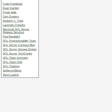
Craig Freedman
Euan Garden
Frank Kalis
Gert Drapers
Kimberly L. Tripp
Laurentiu Cristofor
Microsoft SQL Server
Release Services
Paul Randall II
SQL Programmability Team
SQL Server Compact Blog
SQL Server Storage Engine
SQL Server TechCenter
SQL-Team Germany
SQL-Team USA
SQL-Thinking
SqlServerBlogs
Steve Lasker