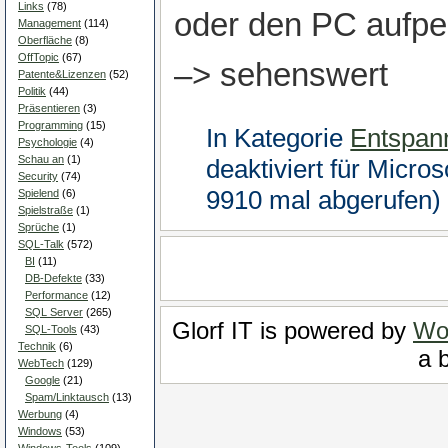
Links
(78)
oder den PC aufpe
Management
(114)
Oberfläche
(8)
OffTopic
(67)
–> sehenswert
Patente&Lizenzen
(52)
Politik
(44)
Präsentieren
(3)
Programming
(15)
In Kategorie
Entspan
Psychologie
(4)
Schau an
(1)
deaktiviert
für Micros
Security
(74)
9910 mal abgerufen)
Spielend
(6)
Spielstraße
(1)
Sprüche
(1)
SQL-Talk
(572)
BI
(11)
DB-Defekte
(33)
Performance
(12)
SQL Server
(265)
Glorf IT is powered by
Wo
SQL-Tools
(43)
Technik
(6)
a b
WebTech
(129)
Google
(21)
Spam/Linktausch
(13)
Werbung
(4)
Windows
(53)
Windows-Tools
(109)