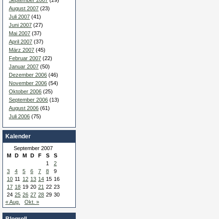
September 2007
(29)
August 2007
(23)
Juli 2007
(41)
Juni 2007
(27)
Mai 2007
(37)
April 2007
(37)
März 2007
(45)
Februar 2007
(22)
Januar 2007
(50)
Dezember 2006
(46)
November 2006
(54)
Oktober 2006
(25)
September 2006
(13)
August 2006
(61)
Juli 2006
(75)
Kalender
September 2007
M
D
M
D
F
S
S
1
2
3
4
5
6
7
8
9
10
11
12
13
14
15
16
17
18
19
20
21
22
23
24
25
26
27
28
29
30
« Aug.
Okt. »
Blogroll