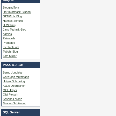
BloggingTom
Der Informatik-Student
GENiALi’s Blog
Hannes Schurig
IT-Weblog
Jans Technik-Blog
namics
Petronella
Prometeo
techfacts.net
Tobbi’s Blog
Tom Müller
PASS D-A-CH
Bernd Jungbluth
Christoph Muthmann
Holger Schmeling
Klaus Oberdalhoff
Olaf Helper
Olaf Pietsch
Sascha Lorenz
Torsten Schüssler
SQL Server