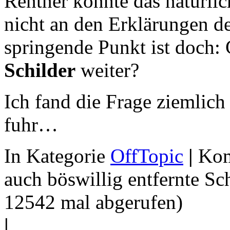
Rentner konnte das natürli
nicht an den Erklärungen de
springende Punkt ist doch:
Schilder
weiter?
Ich fand die Frage ziemlich
fuhr…
In Kategorie
OffTopic
|
Kom
auch böswillig entfernte Sc
12542 mal abgerufen)
|