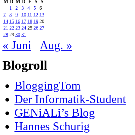
M
D
M
D
F
S
S
1
2
3
4
5
6
7
8
9
10
11
12
13
14
15
16
17
18
19
20
21
22
23
24
25
26
27
28
29
30
31
« Juni
Aug. »
Blogroll
BloggingTom
Der Informatik-Student
GENiALi’s Blog
Hannes Schurig