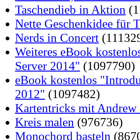
Taschendieb in Aktion
(1
Nette Geschenkidee für T
Nerds in Concert
(11132
Weiteres eBook kostenlo
Server 2014"
(1097790)
eBook kostenlos "Introd
2012"
(1097482)
Kartentricks mit Andrew
Kreis malen
(976736)
Monochord basteln
(867