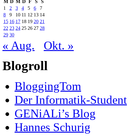
M
D
M
D
F
S
S
1
2
3
4
5
6
7
8
9
10
11
12
13
14
15
16
17
18
19
20
21
22
23
24
25
26
27
28
29
30
« Aug.
Okt. »
Blogroll
BloggingTom
Der Informatik-Student
GENiALi’s Blog
Hannes Schurig