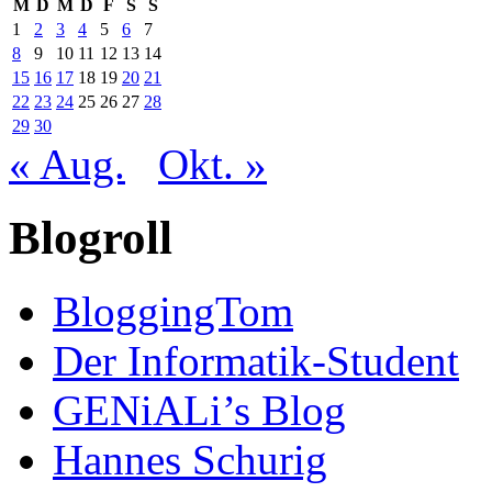
M
D
M
D
F
S
S
1
2
3
4
5
6
7
8
9
10
11
12
13
14
15
16
17
18
19
20
21
22
23
24
25
26
27
28
29
30
« Aug.
Okt. »
Blogroll
BloggingTom
Der Informatik-Student
GENiALi’s Blog
Hannes Schurig