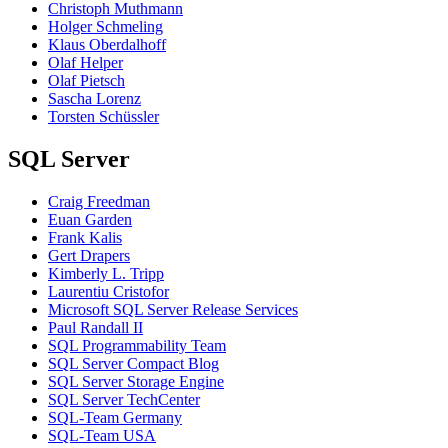
Christoph Muthmann
Holger Schmeling
Klaus Oberdalhoff
Olaf Helper
Olaf Pietsch
Sascha Lorenz
Torsten Schüssler
SQL Server
Craig Freedman
Euan Garden
Frank Kalis
Gert Drapers
Kimberly L. Tripp
Laurentiu Cristofor
Microsoft SQL Server Release Services
Paul Randall II
SQL Programmability Team
SQL Server Compact Blog
SQL Server Storage Engine
SQL Server TechCenter
SQL-Team Germany
SQL-Team USA