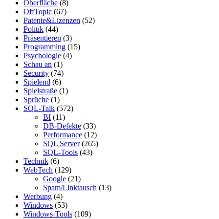
Oberfläche
(8)
OffTopic
(67)
Patente&Lizenzen
(52)
Politik
(44)
Präsentieren
(3)
Programming
(15)
Psychologie
(4)
Schau an
(1)
Security
(74)
Spielend
(6)
Spielstraße
(1)
Sprüche
(1)
SQL-Talk
(572)
BI
(11)
DB-Defekte
(33)
Performance
(12)
SQL Server
(265)
SQL-Tools
(43)
Technik
(6)
WebTech
(129)
Google
(21)
Spam/Linktausch
(13)
Werbung
(4)
Windows
(53)
Windows-Tools
(109)