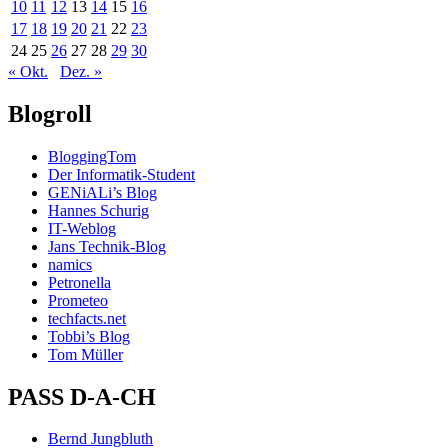
10
11
12
13
14
15
16
17
18
19
20
21
22
23
24
25
26
27
28
29
30
« Okt.
Dez. »
Blogroll
BloggingTom
Der Informatik-Student
GENiALi’s Blog
Hannes Schurig
IT-Weblog
Jans Technik-Blog
namics
Petronella
Prometeo
techfacts.net
Tobbi’s Blog
Tom Müller
PASS D-A-CH
Bernd Jungbluth