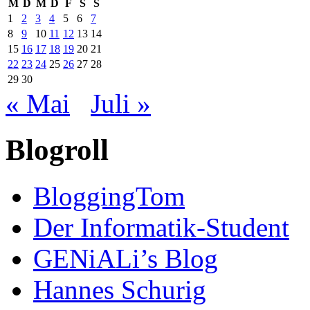
M
D
M
D
F
S
S
1
2
3
4
5
6
7
8
9
10
11
12
13
14
15
16
17
18
19
20
21
22
23
24
25
26
27
28
29
30
« Mai
Juli »
Blogroll
BloggingTom
Der Informatik-Student
GENiALi’s Blog
Hannes Schurig