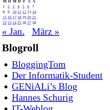
M
D
M
D
F
S
S
1
2
3
4
5
6
7
8
9
10
11
12
13
14
15
16
17
18
19
20
21
22
23
24
25
26
27
28
« Jan.
März »
Blogroll
BloggingTom
Der Informatik-Student
GENiALi’s Blog
Hannes Schurig
IT-Weblog