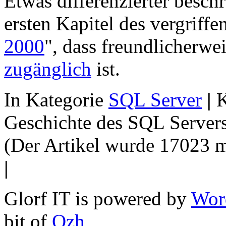
Etwas differenzierter beschr
ersten Kapitel des vergriff
2000
", dass freundlicherwe
zugänglich
ist.
In Kategorie
SQL Server
|
K
Geschichte des SQL Servers
(Der Artikel wurde 17023 m
|
Glorf IT is powered by
Wor
bit of
Ozh