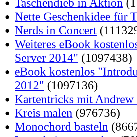
Taschendieb in Aktion
(1
Nette Geschenkidee für T
Nerds in Concert
(11132
Weiteres eBook kostenlo
Server 2014"
(1097438)
eBook kostenlos "Introd
2012"
(1097136)
Kartentricks mit Andrew
Kreis malen
(976736)
Monochord basteln
(866