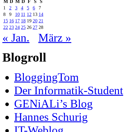
M
D
M
D
F
S
S
1
2
3
4
5
6
7
8
9
10
11
12
13
14
15
16
17
18
19
20
21
22
23
24
25
26
27
28
« Jan.
März »
Blogroll
BloggingTom
Der Informatik-Student
GENiALi’s Blog
Hannes Schurig
IT-Weblog