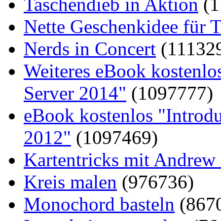
Taschendieb in Aktion
(1
Nette Geschenkidee für T
Nerds in Concert
(11132
Weiteres eBook kostenlo
Server 2014"
(1097777)
eBook kostenlos "Introd
2012"
(1097469)
Kartentricks mit Andrew
Kreis malen
(976736)
Monochord basteln
(867