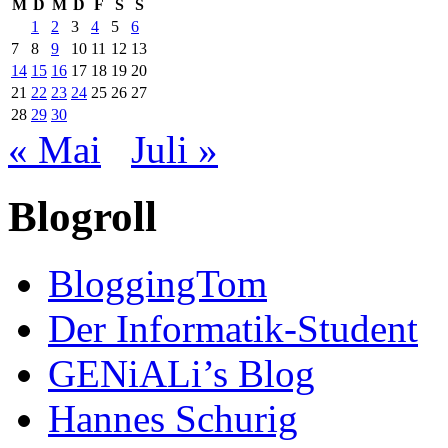
M
D
M
D
F
S
S
1
2
3
4
5
6
7
8
9
10
11
12
13
14
15
16
17
18
19
20
21
22
23
24
25
26
27
28
29
30
« Mai
Juli »
Blogroll
BloggingTom
Der Informatik-Student
GENiALi’s Blog
Hannes Schurig