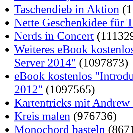
Taschendieb in Aktion
(1
Nette Geschenkidee für T
Nerds in Concert
(11132
Weiteres eBook kostenlo
Server 2014"
(1097873)
eBook kostenlos "Introd
2012"
(1097565)
Kartentricks mit Andrew
Kreis malen
(976736)
Monochord basteln
(867