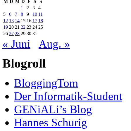
M
D
M
D
F
S
S
1
2
3
4
5
6
7
8
9
10
11
12
13
14
15
16
17
18
19
20
21
22
23
24
25
26
27
28
29
30
31
« Juni
Aug. »
Blogroll
BloggingTom
Der Informatik-Student
GENiALi’s Blog
Hannes Schurig