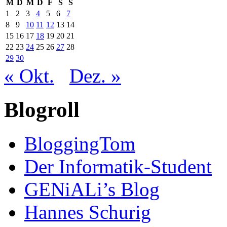
M
D
M
D
F
S
S
1
2
3
4
5
6
7
8
9
10
11
12
13
14
15
16
17
18
19
20
21
22
23
24
25
26
27
28
29
30
« Okt.
Dez. »
Blogroll
BloggingTom
Der Informatik-Student
GENiALi’s Blog
Hannes Schurig