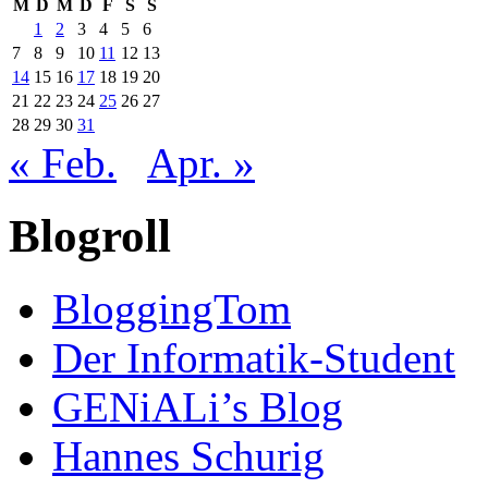
M
D
M
D
F
S
S
1
2
3
4
5
6
7
8
9
10
11
12
13
14
15
16
17
18
19
20
21
22
23
24
25
26
27
28
29
30
31
« Feb.
Apr. »
Blogroll
BloggingTom
Der Informatik-Student
GENiALi’s Blog
Hannes Schurig