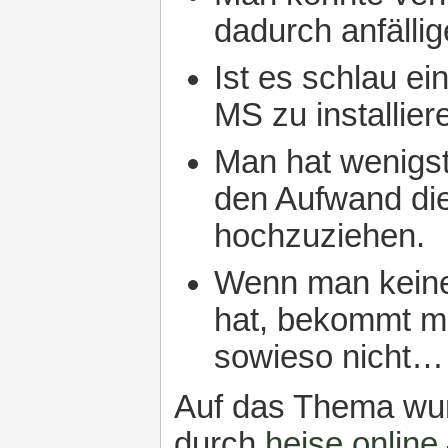
dadurch anfälli
Ist es schlau ei
MS zu installier
Man hat wenigst
den Aufwand di
hochzuziehen.
Wenn man keine
hat, bekommt m
sowieso nicht…
Auf das Thema wu
durch
heise onlin