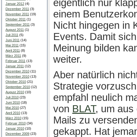
eigentlich nur kla
Januar 2012
(4)
Dezember 2011
(3)
einem Benutzerkont
November 2011
(19)
Oktober 2011
(1)
Nicht hingegen in 
September 2011
(3)
August 2011
(1)
Events. Damit sich
Juli 2011
(5)
Juni 2011
(14)
Meinung bilden kan
Mai 2011
(15)
April 2011
(8)
März 2011
(9)
weiter.
Februar 2011
(13)
Januar 2011
(12)
Aber natürlich nich
Dezember 2010
(11)
November 2010
(13)
Oktober 2010
(21)
Strategie vorzusch
September 2010
(12)
August 2010
(10)
empfahl neulich m
Juli 2010
(23)
Juni 2010
(18)
von
BLAT
, um aus
Mai 2010
(27)
April 2010
(13)
Mails zu versenden
März 2010
(15)
Februar 2010
(34)
gekappt. Hat jema
Januar 2010
(10)
Dezember 2009
(23)