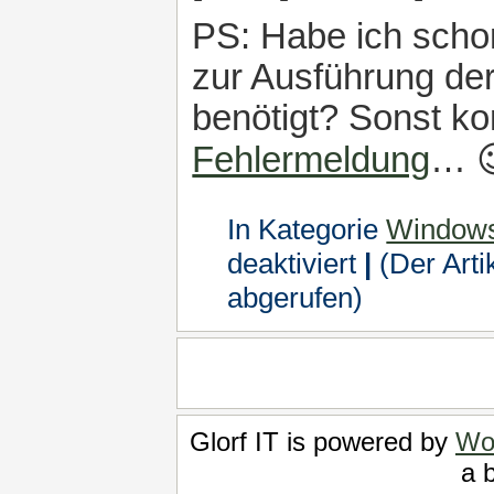
PS: Habe ich scho
zur Ausführung d
benötigt? Sonst k
Fehlermeldung
… 
In Kategorie
Windows
für
deaktiviert
|
(Der Arti
Nützliche
Einblicke
abgerufen)
ins
Innere
von
Windows
mit
WMIC
Glorf IT is powered by
Wo
a b