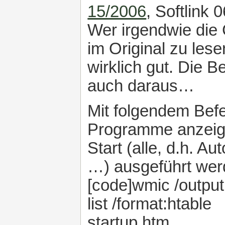
15/2006
, Softlink
Wer irgendwie die 
im Original zu lesen
wirklich gut. Die 
auch daraus…
Mit folgendem Befe
Programme anzeige
Start (alle, d.h. A
…) ausgeführt wer
[code]wmic /outpu
list /format:htable
startup.htm