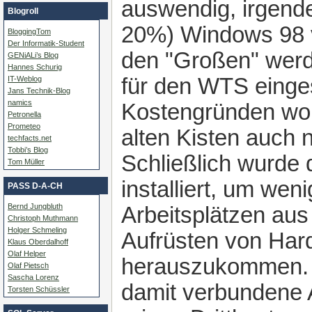
auswendig, irgend
Blogroll
20%) Windows 98 v
BloggingTom
Der Informatik-Student
den "Großen" werde
GENiALi’s Blog
Hannes Schurig
für den WTS einge
IT-Weblog
Jans Technik-Blog
namics
Kostengründen wol
Petronella
Prometeo
alten Kisten auch n
techfacts.net
Tobbi’s Blog
Schließlich wurd
Tom Müller
installiert, um wen
PASS D-A-CH
Bernd Jungbluth
Arbeitsplätzen au
Christoph Muthmann
Holger Schmeling
Aufrüsten von Har
Klaus Oberdalhoff
Olaf Helper
herauszukommen. 
Olaf Pietsch
Sascha Lorenz
damit verbundene A
Torsten Schüssler