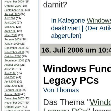
November 2009
(16)
damit?
Oktober 2009
(18)
September 2009
(31)
August 2009
(32)
In Kategorie
Windows
Juli 2009
(33)
Juni 2009
(27)
für
deaktiviert
|
(Der Arti
Mai 2009
(26)
Abläufe
April 2009
(28)
automatisieren
abgerufen)
März 2009
(27)
Februar 2009
(26)
Januar 2009
(27)
16. Juli 2006 um 10:
Dezember 2008
(23)
November 2008
(28)
Oktober 2008
(29)
September 2008
(27)
Windows Fund
August 2008
(21)
Juli 2008
(51)
Juni 2008
(35)
Legacy PCs
Mai 2008
(41)
April 2008
(30)
März 2008
(38)
Von Thomas
Februar 2008
(35)
Januar 2008
(48)
Dezember 2007
(23)
Das Thema "
Windo
November 2007
(40)
Oktober 2007
(41)