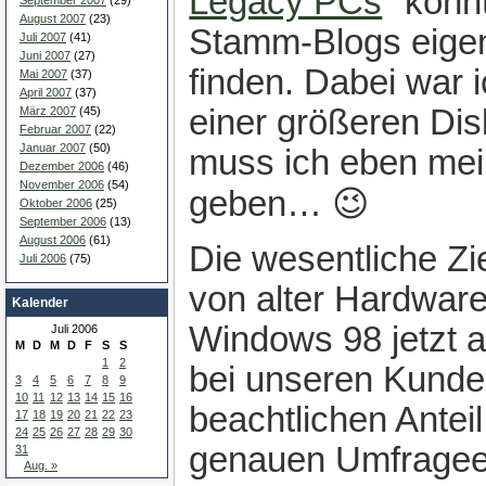
Legacy PCs
" konn
September 2007
(29)
August 2007
(23)
Stamm-Blogs eigen
Juli 2007
(41)
Juni 2007
(27)
finden. Dabei war 
Mai 2007
(37)
April 2007
(37)
einer größeren Di
März 2007
(45)
Februar 2007
(22)
Januar 2007
(50)
muss ich eben mei
Dezember 2006
(46)
November 2006
(54)
geben… 😉
Oktober 2006
(25)
September 2006
(13)
August 2006
(61)
Die wesentliche Zi
Juli 2006
(75)
von alter Hardware
Kalender
Windows 98 jetzt a
Juli 2006
M
D
M
D
F
S
S
1
2
bei unseren Kunde
3
4
5
6
7
8
9
10
11
12
13
14
15
16
beachtlichen Anteil
17
18
19
20
21
22
23
24
25
26
27
28
29
30
genauen Umfrageer
31
Aug. »