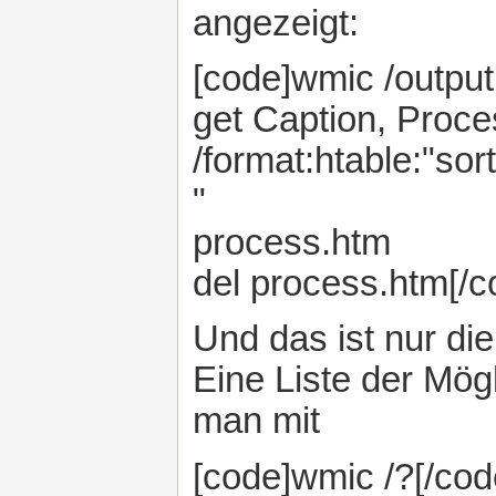
angezeigt:
[code]wmic /outpu
get Caption, Proc
/format:htable:"so
"
process.htm
del process.htm[/c
Und das ist nur di
Eine Liste der Mö
man mit
[code]wmic /?[/cod