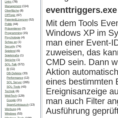
Links
(78)
Management
(114)
eventtriggers.exe
Oberfläche
(8)
OffTopic
(67)
Patente&Lizenzen
(52)
Mit dem Tools Even
Politik
(44)
Präsentieren
(3)
Windows XP im Sy
Programming
(15)
Psychologie
(4)
man einer Event-I
Schau an
(1)
Security
(74)
zuweisen, das ka
Spielend
(6)
Spielstraße
(1)
CMD sein. Dann wi
Sprüche
(1)
SQL-Talk
(572)
BI
(11)
Aktion automatisch
DB-Defekte
(33)
Performance
(12)
eines bestimmten E
SQL Server
(265)
SQL-Tools
(43)
Ereignisanzeige a
Technik
(6)
WebTech
(129)
man auch Filter an
Google
(21)
Spam/Linktausch
(13)
Ausführung geprüf
Werbung
(4)
Windows
(53)
Windows-Tools
(109)