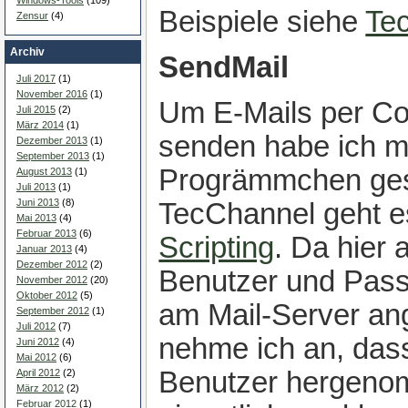
Beispiele siehe
Te
Zensur
(4)
Archiv
SendMail
Juli 2017
(1)
November 2016
(1)
Um E-Mails per C
Juli 2015
(2)
März 2014
(1)
senden habe ich mi
Dezember 2013
(1)
September 2013
(1)
Progrämmchen gesc
August 2013
(1)
Juli 2013
(1)
Juni 2013
(8)
TecChannel geht e
Mai 2013
(4)
Februar 2013
(6)
Scripting
. Da hier 
Januar 2013
(4)
Dezember 2012
(2)
Benutzer und Pas
November 2012
(20)
Oktober 2012
(5)
am Mail-Server a
September 2012
(1)
Juli 2012
(7)
nehme ich an, das
Juni 2012
(4)
Mai 2012
(6)
Benutzer hergeno
April 2012
(2)
März 2012
(2)
Februar 2012
(1)