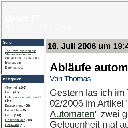
Glorf IT
Bedenkliches aus dem IT-Alltag
Seiten
16. Juli 2006 um 19:
TopNews: Werden alle
Studies werden zum
Sozialdienst eingezogen?
Abläufe autom
Impressum
Datenschutz
Von Thomas
Kategorien
Allgemein
(267)
Gestern las ich i
Buch
(67)
Datenpannen und -handel
02/2006 im Artikel 
(44)
Entspannung
(88)
Entwickler
(60)
Automaten
" zwei g
Erlebt
(114)
Geschenkidee
(10)
Gelegenheit mal au
Hardware
(42)