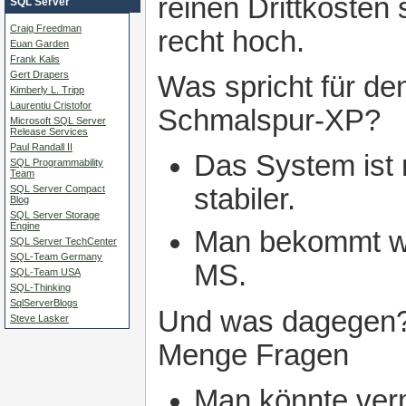
reinen Drittkosten 
SQL Server
Craig Freedman
recht hoch.
Euan Garden
Frank Kalis
Gert Drapers
Was spricht für de
Kimberly L. Tripp
Laurentiu Cristofor
Schmalspur-XP?
Microsoft SQL Server
Release Services
Paul Randall II
Das System ist
SQL Programmability
Team
SQL Server Compact
stabiler.
Blog
SQL Server Storage
Engine
Man bekommt we
SQL Server TechCenter
SQL-Team Germany
MS.
SQL-Team USA
SQL-Thinking
SqlServerBlogs
Und was dagegen? 
Steve Lasker
Menge Fragen
Man könnte ver