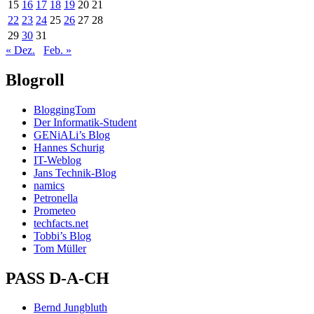
15
16
17
18
19
20
21
22
23
24
25
26
27
28
29
30
31
« Dez.
Feb. »
Blogroll
BloggingTom
Der Informatik-Student
GENiALi’s Blog
Hannes Schurig
IT-Weblog
Jans Technik-Blog
namics
Petronella
Prometeo
techfacts.net
Tobbi’s Blog
Tom Müller
PASS D-A-CH
Bernd Jungbluth