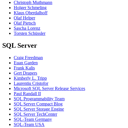
Christoph Muthmann
Holger Schmeling
Klaus Oberdalhoff
Olaf Helper
Olaf Pietsch
Sascha Lorenz
Torsten Schüssler
SQL Server
Craig Freedman
Euan Garden
Frank Kalis
Gert Drapers
Kimberly L. Tripp
Laurentiu Cristofor
Microsoft SQL Server Release Services
Paul Randall II
SQL Programmability Team
SQL Server Compact Blog
SQL Server Storage Engine
SQL Server TechCenter
SQL-Team Germany
SQL-Team USA