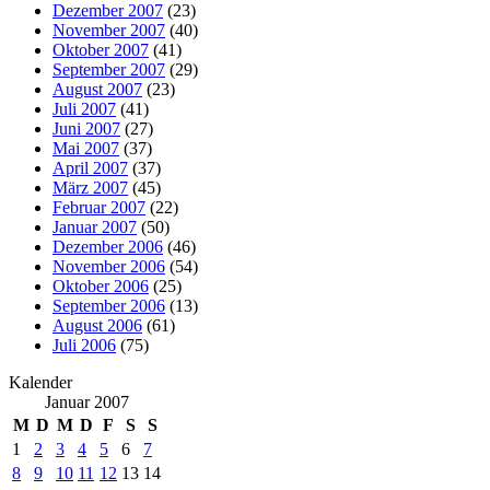
Dezember 2007
(23)
November 2007
(40)
Oktober 2007
(41)
September 2007
(29)
August 2007
(23)
Juli 2007
(41)
Juni 2007
(27)
Mai 2007
(37)
April 2007
(37)
März 2007
(45)
Februar 2007
(22)
Januar 2007
(50)
Dezember 2006
(46)
November 2006
(54)
Oktober 2006
(25)
September 2006
(13)
August 2006
(61)
Juli 2006
(75)
Kalender
Januar 2007
M
D
M
D
F
S
S
1
2
3
4
5
6
7
8
9
10
11
12
13
14