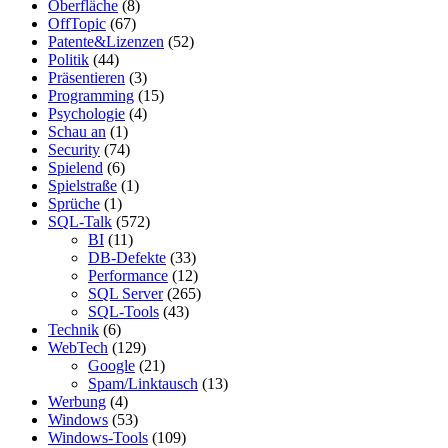
Oberfläche
(8)
OffTopic
(67)
Patente&Lizenzen
(52)
Politik
(44)
Präsentieren
(3)
Programming
(15)
Psychologie
(4)
Schau an
(1)
Security
(74)
Spielend
(6)
Spielstraße
(1)
Sprüche
(1)
SQL-Talk
(572)
BI
(11)
DB-Defekte
(33)
Performance
(12)
SQL Server
(265)
SQL-Tools
(43)
Technik
(6)
WebTech
(129)
Google
(21)
Spam/Linktausch
(13)
Werbung
(4)
Windows
(53)
Windows-Tools
(109)