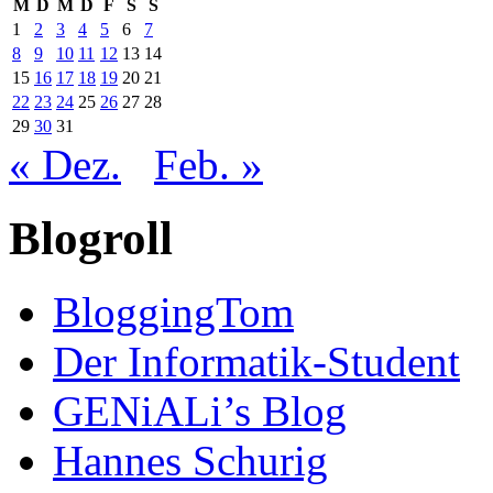
M
D
M
D
F
S
S
1
2
3
4
5
6
7
8
9
10
11
12
13
14
15
16
17
18
19
20
21
22
23
24
25
26
27
28
29
30
31
« Dez.
Feb. »
Blogroll
BloggingTom
Der Informatik-Student
GENiALi’s Blog
Hannes Schurig