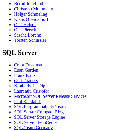
Bernd Jungbluth
Christoph Muthmann
Holger Schmeling
Klaus Oberdalhoff
Olaf Helper
Olaf Pietsch
Sascha Lorenz
Torsten Schüssler
SQL Server
Craig Freedman
Euan Garden
Frank Kalis
Gert Drapers
Kimberly L. Tripp
Laurentiu Cristofor
Microsoft SQL Server Release Services
Paul Randall II
SQL Programmability Team
SQL Server Compact Blog
SQL Server Storage Engine
SQL Server TechCenter
SQL-Team Germany