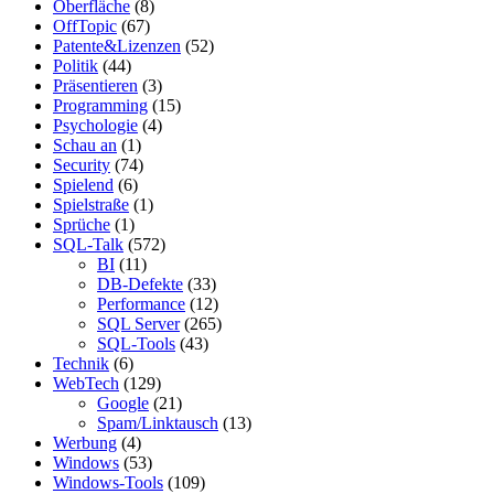
Oberfläche
(8)
OffTopic
(67)
Patente&Lizenzen
(52)
Politik
(44)
Präsentieren
(3)
Programming
(15)
Psychologie
(4)
Schau an
(1)
Security
(74)
Spielend
(6)
Spielstraße
(1)
Sprüche
(1)
SQL-Talk
(572)
BI
(11)
DB-Defekte
(33)
Performance
(12)
SQL Server
(265)
SQL-Tools
(43)
Technik
(6)
WebTech
(129)
Google
(21)
Spam/Linktausch
(13)
Werbung
(4)
Windows
(53)
Windows-Tools
(109)