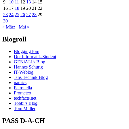
9
10
11
12
13
14
15
16
17
18
19
20
21
22
23
24
25
26
27
28
29
30
« März
Mai »
Blogroll
BloggingTom
Der Informatik-Student
GENiALi’s Blog
Hannes Schurig
IT-Weblog
Jans Technik-Blog
namics
Petronella
Prometeo
techfacts.net
Tobbi’s Blog
Tom Müller
PASS D-A-CH