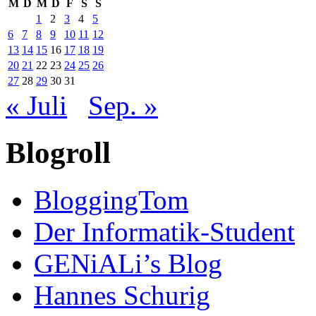
M
D
M
D
F
S
S
1
2
3
4
5
6
7
8
9
10
11
12
13
14
15
16
17
18
19
20
21
22
23
24
25
26
27
28
29
30
31
« Juli
Sep. »
Blogroll
BloggingTom
Der Informatik-Student
GENiALi’s Blog
Hannes Schurig