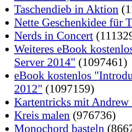
Taschendieb in Aktion
(1
Nette Geschenkidee für T
Nerds in Concert
(11132
Weiteres eBook kostenlo
Server 2014"
(1097461)
eBook kostenlos "Introd
2012"
(1097159)
Kartentricks mit Andrew
Kreis malen
(976736)
Monochord basteln
(866