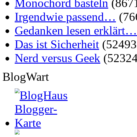
Monochord basteln
(867
Irgendwie passend…
(76
Gedanken lesen erklärt…
Das ist Sicherheit
(52493
Nerd versus Geek
(52324
BlogWart