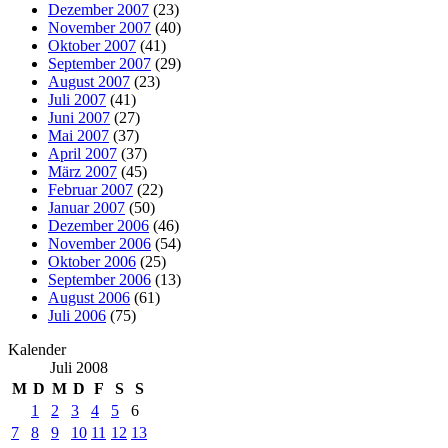
Dezember 2007
(23)
November 2007
(40)
Oktober 2007
(41)
September 2007
(29)
August 2007
(23)
Juli 2007
(41)
Juni 2007
(27)
Mai 2007
(37)
April 2007
(37)
März 2007
(45)
Februar 2007
(22)
Januar 2007
(50)
Dezember 2006
(46)
November 2006
(54)
Oktober 2006
(25)
September 2006
(13)
August 2006
(61)
Juli 2006
(75)
Kalender
Juli 2008
M
D
M
D
F
S
S
1
2
3
4
5
6
7
8
9
10
11
12
13