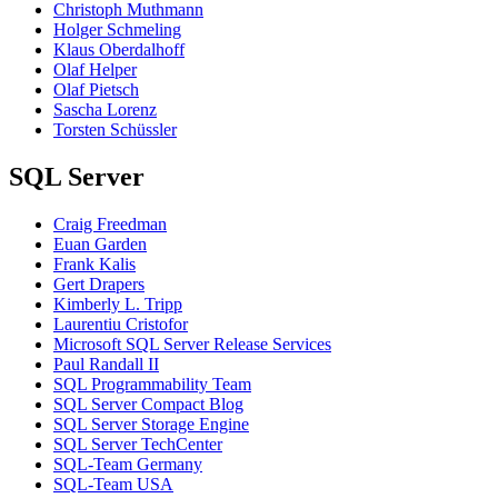
Christoph Muthmann
Holger Schmeling
Klaus Oberdalhoff
Olaf Helper
Olaf Pietsch
Sascha Lorenz
Torsten Schüssler
SQL Server
Craig Freedman
Euan Garden
Frank Kalis
Gert Drapers
Kimberly L. Tripp
Laurentiu Cristofor
Microsoft SQL Server Release Services
Paul Randall II
SQL Programmability Team
SQL Server Compact Blog
SQL Server Storage Engine
SQL Server TechCenter
SQL-Team Germany
SQL-Team USA