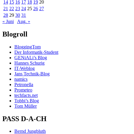
14
15
16
17
18
19
20
21
22
23
24
25
26
27
28
29
30
31
« Juni
Aug. »
Blogroll
BloggingTom
Der Informatik-Student
GENiALi’s Blog
Hannes Schurig
IT-Weblog
Jans Technik-Blog
namics
Petronella
Prometeo
techfacts.net
Tobbi’s Blog
Tom Müller
PASS D-A-CH
Bernd Jungbluth