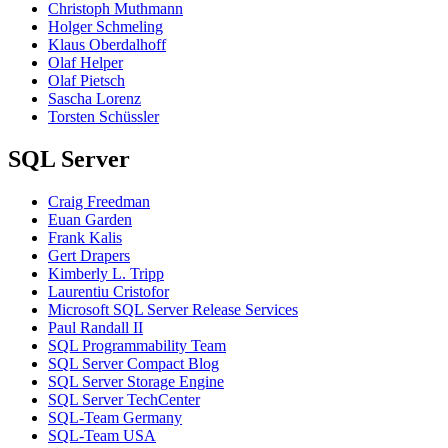
Christoph Muthmann
Holger Schmeling
Klaus Oberdalhoff
Olaf Helper
Olaf Pietsch
Sascha Lorenz
Torsten Schüssler
SQL Server
Craig Freedman
Euan Garden
Frank Kalis
Gert Drapers
Kimberly L. Tripp
Laurentiu Cristofor
Microsoft SQL Server Release Services
Paul Randall II
SQL Programmability Team
SQL Server Compact Blog
SQL Server Storage Engine
SQL Server TechCenter
SQL-Team Germany
SQL-Team USA