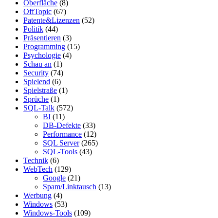
Oberfläche
(8)
OffTopic
(67)
Patente&Lizenzen
(52)
Politik
(44)
Präsentieren
(3)
Programming
(15)
Psychologie
(4)
Schau an
(1)
Security
(74)
Spielend
(6)
Spielstraße
(1)
Sprüche
(1)
SQL-Talk
(572)
BI
(11)
DB-Defekte
(33)
Performance
(12)
SQL Server
(265)
SQL-Tools
(43)
Technik
(6)
WebTech
(129)
Google
(21)
Spam/Linktausch
(13)
Werbung
(4)
Windows
(53)
Windows-Tools
(109)