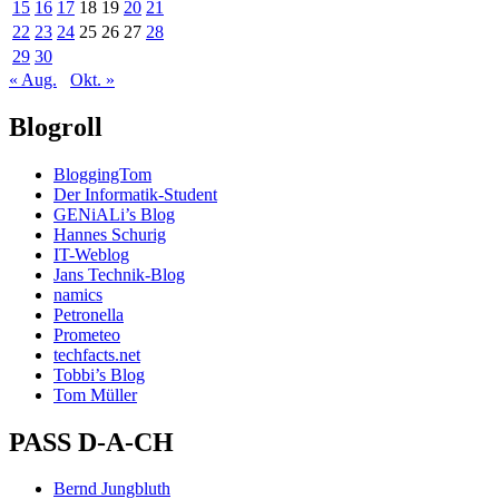
15
16
17
18
19
20
21
22
23
24
25
26
27
28
29
30
« Aug.
Okt. »
Blogroll
BloggingTom
Der Informatik-Student
GENiALi’s Blog
Hannes Schurig
IT-Weblog
Jans Technik-Blog
namics
Petronella
Prometeo
techfacts.net
Tobbi’s Blog
Tom Müller
PASS D-A-CH
Bernd Jungbluth