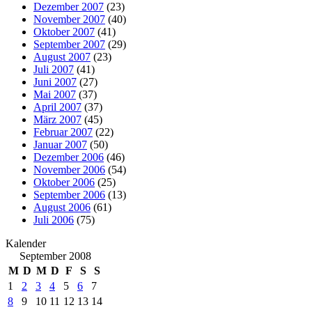
Dezember 2007
(23)
November 2007
(40)
Oktober 2007
(41)
September 2007
(29)
August 2007
(23)
Juli 2007
(41)
Juni 2007
(27)
Mai 2007
(37)
April 2007
(37)
März 2007
(45)
Februar 2007
(22)
Januar 2007
(50)
Dezember 2006
(46)
November 2006
(54)
Oktober 2006
(25)
September 2006
(13)
August 2006
(61)
Juli 2006
(75)
Kalender
September 2008
M
D
M
D
F
S
S
1
2
3
4
5
6
7
8
9
10
11
12
13
14