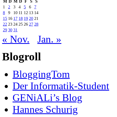
M
D
M
D
F
S
S
1
2
3
4
5
6
7
8
9
10
11
12
13
14
15
16
17
18
19
20
21
22
23
24
25
26
27
28
29
30
31
« Nov.
Jan. »
Blogroll
BloggingTom
Der Informatik-Student
GENiALi’s Blog
Hannes Schurig