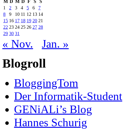
M
D
M
D
F
S
S
1
2
3
4
5
6
7
8
9
10
11
12
13
14
15
16
17
18
19
20
21
22
23
24
25
26
27
28
29
30
31
« Nov.
Jan. »
Blogroll
BloggingTom
Der Informatik-Student
GENiALi’s Blog
Hannes Schurig