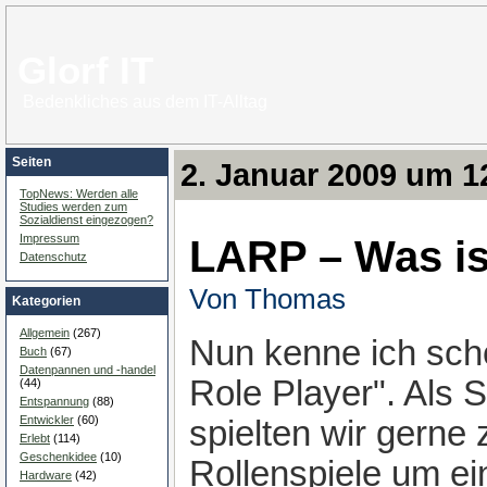
Glorf IT
Bedenkliches aus dem IT-Alltag
Seiten
2. Januar 2009 um 1
TopNews: Werden alle
Studies werden zum
Sozialdienst eingezogen?
LARP – Was is
Impressum
Datenschutz
Von Thomas
Kategorien
Allgemein
(267)
Nun kenne ich scho
Buch
(67)
Datenpannen und -handel
Role Player". Als 
(44)
Entspannung
(88)
Entwickler
(60)
spielten wir gerne 
Erlebt
(114)
Geschenkidee
(10)
Rollenspiele um ei
Hardware
(42)