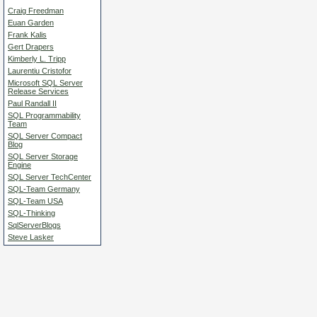
Craig Freedman
Euan Garden
Frank Kalis
Gert Drapers
Kimberly L. Tripp
Laurentiu Cristofor
Microsoft SQL Server
Release Services
Paul Randall II
SQL Programmability
Team
SQL Server Compact
Blog
SQL Server Storage
Engine
SQL Server TechCenter
SQL-Team Germany
SQL-Team USA
SQL-Thinking
SqlServerBlogs
Steve Lasker