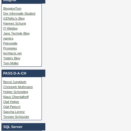
BloggingTom
Der Informatik-Student
GENiALi’s Blog
Hannes Schurig
IT-Weblog
Jans Technik-Blog
namics
Petronella
Prometeo
techfacts.net
Tobbi’s Blog
Tom Müller
PASS D-A-CH
Bernd Jungbluth
Christoph Muthmann
Holger Schmeling
Klaus Oberdalhoff
Olaf Helper
Olaf Pietsch
Sascha Lorenz
Torsten Schüssler
SQL Server