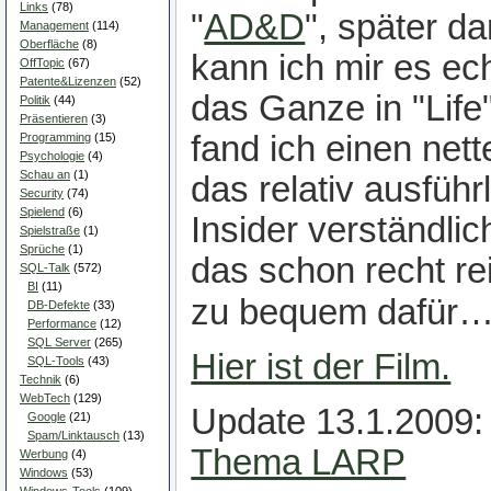
Links
(78)
"
AD&D
", später da
Management
(114)
Oberfläche
(8)
kann ich mir es ech
OffTopic
(67)
Patente&Lizenzen
(52)
das Ganze in "Life"
Politik
(44)
Präsentieren
(3)
fand ich einen net
Programming
(15)
Psychologie
(4)
Schau an
(1)
das relativ ausführ
Security
(74)
Spielend
(6)
Insider verständlic
Spielstraße
(1)
Sprüche
(1)
das schon recht reiz
SQL-Talk
(572)
BI
(11)
zu bequem dafür…
DB-Defekte
(33)
Performance
(12)
SQL Server
(265)
Hier ist der Film.
SQL-Tools
(43)
Technik
(6)
WebTech
(129)
Update 13.1.2009:
Google
(21)
Spam/Linktausch
(13)
Thema LARP
Werbung
(4)
Windows
(53)
Windows-Tools
(109)