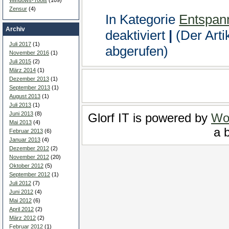
Zensur
(4)
In Kategorie
Entspan
Archiv
für
deaktiviert
|
(Der Arti
LARP
–
Juli 2017
(1)
abgerufen)
Was
November 2016
(1)
ist
das?
Juli 2015
(2)
März 2014
(1)
Dezember 2013
(1)
September 2013
(1)
August 2013
(1)
Juli 2013
(1)
Juni 2013
(8)
Glorf IT is powered by
Wo
Mai 2013
(4)
a b
Februar 2013
(6)
Januar 2013
(4)
Dezember 2012
(2)
November 2012
(20)
Oktober 2012
(5)
September 2012
(1)
Juli 2012
(7)
Juni 2012
(4)
Mai 2012
(6)
April 2012
(2)
März 2012
(2)
Februar 2012
(1)