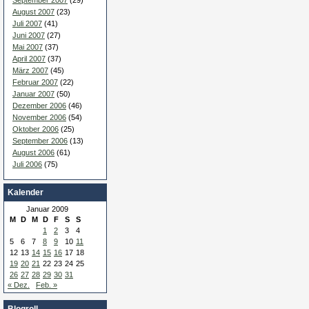
September 2007
(29)
August 2007
(23)
Juli 2007
(41)
Juni 2007
(27)
Mai 2007
(37)
April 2007
(37)
März 2007
(45)
Februar 2007
(22)
Januar 2007
(50)
Dezember 2006
(46)
November 2006
(54)
Oktober 2006
(25)
September 2006
(13)
August 2006
(61)
Juli 2006
(75)
Kalender
Januar 2009
M
D
M
D
F
S
S
1
2
3
4
5
6
7
8
9
10
11
12
13
14
15
16
17
18
19
20
21
22
23
24
25
26
27
28
29
30
31
« Dez.
Feb. »
Blogroll