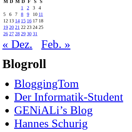
M
D
M
D
F
S
S
1
2
3
4
5
6
7
8
9
10
11
12
13
14
15
16
17
18
19
20
21
22
23
24
25
26
27
28
29
30
31
« Dez.
Feb. »
Blogroll
BloggingTom
Der Informatik-Student
GENiALi’s Blog
Hannes Schurig