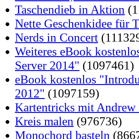
Taschendieb in Aktion
(1
Nette Geschenkidee für T
Nerds in Concert
(11132
Weiteres eBook kostenlo
Server 2014"
(1097461)
eBook kostenlos "Introd
2012"
(1097159)
Kartentricks mit Andrew
Kreis malen
(976736)
Monochord basteln
(866