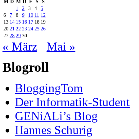
M
D
M
D
F
S
S
1
2
3
4
5
6
7
8
9
10
11
12
13
14
15
16
17
18
19
20
21
22
23
24
25
26
27
28
29
30
« März
Mai »
Blogroll
BloggingTom
Der Informatik-Student
GENiALi’s Blog
Hannes Schurig