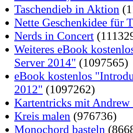
Taschendieb in Aktion
(1
Nette Geschenkidee für T
Nerds in Concert
(11132
Weiteres eBook kostenlo
Server 2014"
(1097565)
eBook kostenlos "Introd
2012"
(1097262)
Kartentricks mit Andrew
Kreis malen
(976736)
Monochord basteln
(866