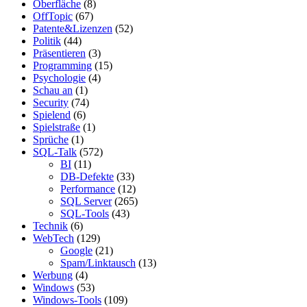
Oberfläche
(8)
OffTopic
(67)
Patente&Lizenzen
(52)
Politik
(44)
Präsentieren
(3)
Programming
(15)
Psychologie
(4)
Schau an
(1)
Security
(74)
Spielend
(6)
Spielstraße
(1)
Sprüche
(1)
SQL-Talk
(572)
BI
(11)
DB-Defekte
(33)
Performance
(12)
SQL Server
(265)
SQL-Tools
(43)
Technik
(6)
WebTech
(129)
Google
(21)
Spam/Linktausch
(13)
Werbung
(4)
Windows
(53)
Windows-Tools
(109)