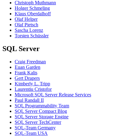
Christoph Muthmann
Holger Schmeling
Klaus Oberdalhoff
Olaf Helper
Olaf Pietsch
Sascha Lorenz
Torsten Schüssler
SQL Server
Craig Freedman
Euan Garden
Frank Kalis
Gert Drapers
Kimberly L. Tripp
Laurentiu Cristofor
Microsoft SQL Server Release Services
Paul Randall II
SQL Programmability Team
SQL Server Compact Blog
SQL Server Storage Engine
SQL Server TechCenter
SQL-Team Germany
SQL-Team USA