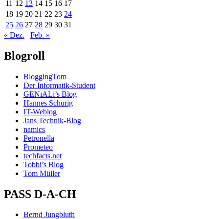
11
12
13
14
15
16
17
18
19
20
21
22
23
24
25
26
27
28
29
30
31
« Dez.
Feb. »
Blogroll
BloggingTom
Der Informatik-Student
GENiALi’s Blog
Hannes Schurig
IT-Weblog
Jans Technik-Blog
namics
Petronella
Prometeo
techfacts.net
Tobbi’s Blog
Tom Müller
PASS D-A-CH
Bernd Jungbluth