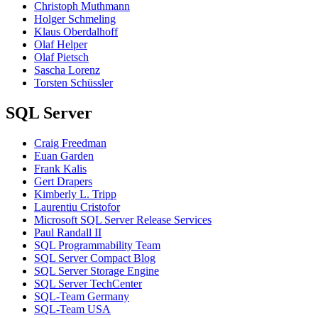
Christoph Muthmann
Holger Schmeling
Klaus Oberdalhoff
Olaf Helper
Olaf Pietsch
Sascha Lorenz
Torsten Schüssler
SQL Server
Craig Freedman
Euan Garden
Frank Kalis
Gert Drapers
Kimberly L. Tripp
Laurentiu Cristofor
Microsoft SQL Server Release Services
Paul Randall II
SQL Programmability Team
SQL Server Compact Blog
SQL Server Storage Engine
SQL Server TechCenter
SQL-Team Germany
SQL-Team USA