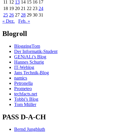
11
12
13
14
15
16
17
18
19
20
21
22
23
24
25
26
27
28
29
30
31
« Dez.
Feb. »
Blogroll
BloggingTom
Der Informatik-Student
GENiALi’s Blog
Hannes Schurig
IT-Weblog
Jans Technik-Blog
namics
Petronella
Prometeo
techfacts.net
Tobbi’s Blog
Tom Müller
PASS D-A-CH
Bernd Jungbluth