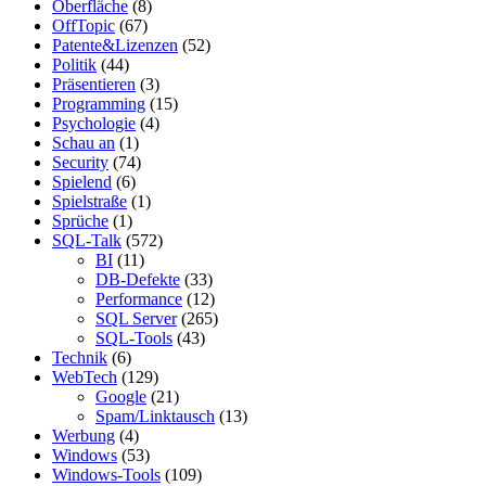
Oberfläche
(8)
OffTopic
(67)
Patente&Lizenzen
(52)
Politik
(44)
Präsentieren
(3)
Programming
(15)
Psychologie
(4)
Schau an
(1)
Security
(74)
Spielend
(6)
Spielstraße
(1)
Sprüche
(1)
SQL-Talk
(572)
BI
(11)
DB-Defekte
(33)
Performance
(12)
SQL Server
(265)
SQL-Tools
(43)
Technik
(6)
WebTech
(129)
Google
(21)
Spam/Linktausch
(13)
Werbung
(4)
Windows
(53)
Windows-Tools
(109)