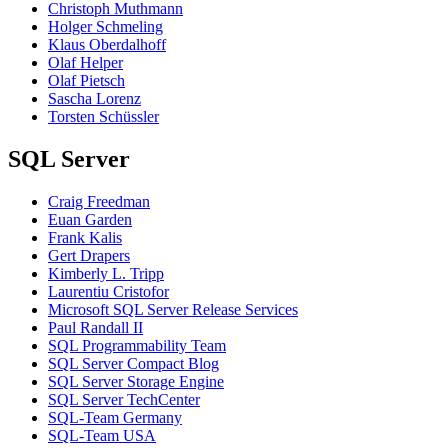
Christoph Muthmann
Holger Schmeling
Klaus Oberdalhoff
Olaf Helper
Olaf Pietsch
Sascha Lorenz
Torsten Schüssler
SQL Server
Craig Freedman
Euan Garden
Frank Kalis
Gert Drapers
Kimberly L. Tripp
Laurentiu Cristofor
Microsoft SQL Server Release Services
Paul Randall II
SQL Programmability Team
SQL Server Compact Blog
SQL Server Storage Engine
SQL Server TechCenter
SQL-Team Germany
SQL-Team USA