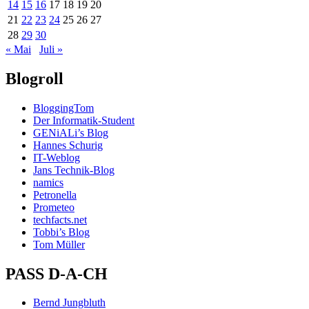
14
15
16
17
18
19
20
21
22
23
24
25
26
27
28
29
30
« Mai
Juli »
Blogroll
BloggingTom
Der Informatik-Student
GENiALi’s Blog
Hannes Schurig
IT-Weblog
Jans Technik-Blog
namics
Petronella
Prometeo
techfacts.net
Tobbi’s Blog
Tom Müller
PASS D-A-CH
Bernd Jungbluth