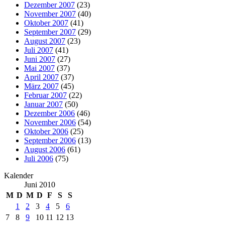
Dezember 2007
(23)
November 2007
(40)
Oktober 2007
(41)
September 2007
(29)
August 2007
(23)
Juli 2007
(41)
Juni 2007
(27)
Mai 2007
(37)
April 2007
(37)
März 2007
(45)
Februar 2007
(22)
Januar 2007
(50)
Dezember 2006
(46)
November 2006
(54)
Oktober 2006
(25)
September 2006
(13)
August 2006
(61)
Juli 2006
(75)
Kalender
Juni 2010
M
D
M
D
F
S
S
1
2
3
4
5
6
7
8
9
10
11
12
13