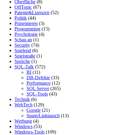
Oberfläche
(8)
OffTopic
(67)
Patente&Lizenzen
(52)
Politik
(44)
Präsentieren
(3)
Programming
(15)
Psychologie
(4)
Schau an
(1)
Security
(74)
Spielend
(6)
Spielstraße
(1)
Sprüche
(1)
SQL-Talk
(572)
BI
(11)
DB-Defekte
(33)
Performance
(12)
SQL Server
(265)
SQL-Tools
(43)
Technik
(6)
WebTech
(129)
Google
(21)
Spam/Linktausch
(13)
Werbung
(4)
Windows
(53)
Windows-Tools
(109)