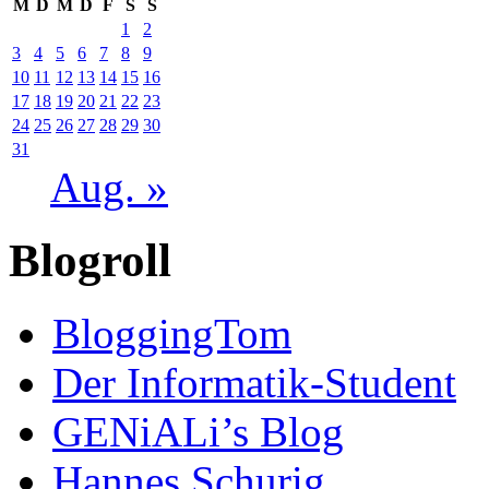
M
D
M
D
F
S
S
1
2
3
4
5
6
7
8
9
10
11
12
13
14
15
16
17
18
19
20
21
22
23
24
25
26
27
28
29
30
31
Aug. »
Blogroll
BloggingTom
Der Informatik-Student
GENiALi’s Blog
Hannes Schurig