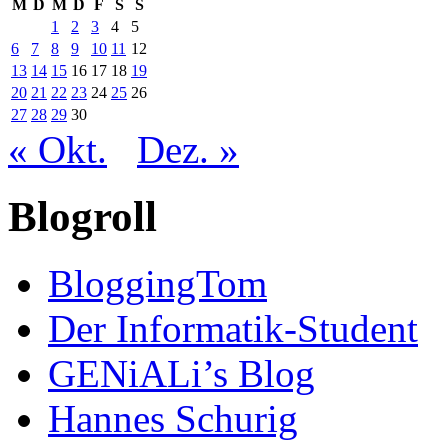
M
D
M
D
F
S
S
1
2
3
4
5
6
7
8
9
10
11
12
13
14
15
16
17
18
19
20
21
22
23
24
25
26
27
28
29
30
« Okt.
Dez. »
Blogroll
BloggingTom
Der Informatik-Student
GENiALi’s Blog
Hannes Schurig