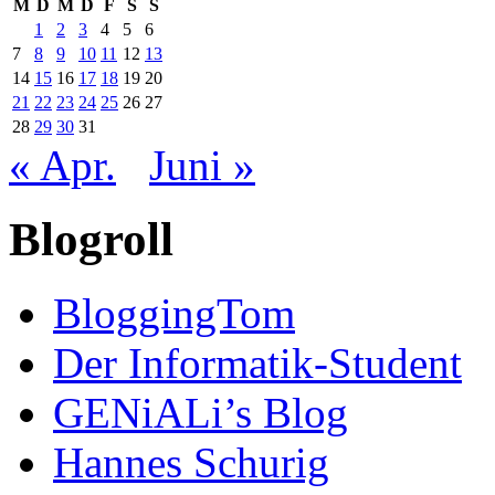
M
D
M
D
F
S
S
1
2
3
4
5
6
7
8
9
10
11
12
13
14
15
16
17
18
19
20
21
22
23
24
25
26
27
28
29
30
31
« Apr.
Juni »
Blogroll
BloggingTom
Der Informatik-Student
GENiALi’s Blog
Hannes Schurig