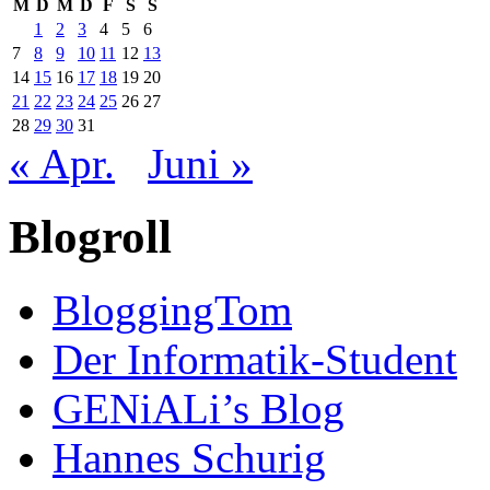
M
D
M
D
F
S
S
1
2
3
4
5
6
7
8
9
10
11
12
13
14
15
16
17
18
19
20
21
22
23
24
25
26
27
28
29
30
31
« Apr.
Juni »
Blogroll
BloggingTom
Der Informatik-Student
GENiALi’s Blog
Hannes Schurig