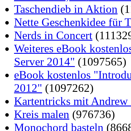
Taschendieb in Aktion
(1
Nette Geschenkidee für T
Nerds in Concert
(11132
Weiteres eBook kostenlo
Server 2014"
(1097565)
eBook kostenlos "Introd
2012"
(1097262)
Kartentricks mit Andrew
Kreis malen
(976736)
Monochord basteln
(866