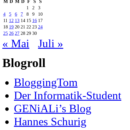
M
D
M
D
F
S
S
1
2
3
4
5
6
7
8
9
10
11
12
13
14
15
16
17
18
19
20
21
22
23
24
25
26
27
28
29
30
« Mai
Juli »
Blogroll
BloggingTom
Der Informatik-Student
GENiALi’s Blog
Hannes Schurig