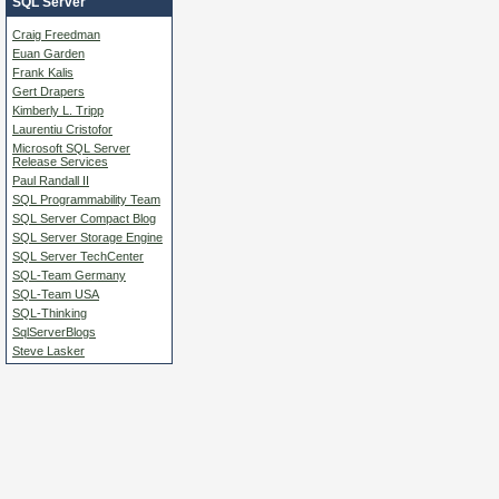
SQL Server
Craig Freedman
Euan Garden
Frank Kalis
Gert Drapers
Kimberly L. Tripp
Laurentiu Cristofor
Microsoft SQL Server
Release Services
Paul Randall II
SQL Programmability Team
SQL Server Compact Blog
SQL Server Storage Engine
SQL Server TechCenter
SQL-Team Germany
SQL-Team USA
SQL-Thinking
SqlServerBlogs
Steve Lasker