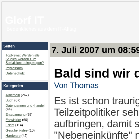
Glorf IT
Bedenkliches aus dem IT-Alltag
Seiten
7. Juli 2007 um 08:5
TopNews: Werden alle
Studies werden zum
Sozialdienst eingezogen?
Bald sind wir 
Impressum
Datenschutz
Von Thomas
Kategorien
Allgemein
(267)
Es ist schon traur
Buch
(67)
Datenpannen und -handel
Teilzeitpolitiker se
(44)
Entspannung
(88)
Entwickler
(60)
aufbringen, damit s
Erlebt
(114)
Geschenkidee
(10)
"Nebeneinkünfte" n
Hardware
(42)