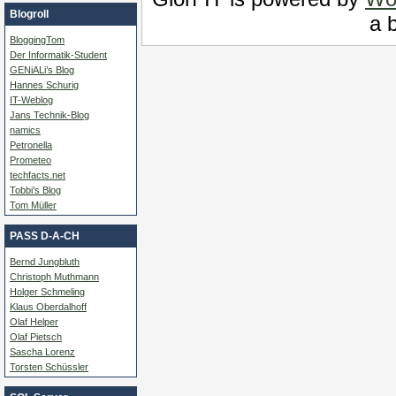
Blogroll
a b
BloggingTom
Der Informatik-Student
GENiALi’s Blog
Hannes Schurig
IT-Weblog
Jans Technik-Blog
namics
Petronella
Prometeo
techfacts.net
Tobbi’s Blog
Tom Müller
PASS D-A-CH
Bernd Jungbluth
Christoph Muthmann
Holger Schmeling
Klaus Oberdalhoff
Olaf Helper
Olaf Pietsch
Sascha Lorenz
Torsten Schüssler