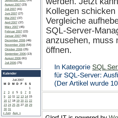
werden. Jetzt kan
September 2007
(29)
August 2007
(23)
Kollegen schicken 
Juli 2007
(41)
Juni 2007
(27)
Vergleiche aufheb
Mai 2007
(37)
April 2007
(37)
März 2007
(45)
SQL-Server-Manag
Februar 2007
(22)
Januar 2007
(50)
anzusehen, muss m
Dezember 2006
(46)
November 2006
(54)
öffnen.
Oktober 2006
(25)
September 2006
(13)
August 2006
(61)
Juli 2006
(75)
In Kategorie
SQL Ser
für SQL-Server: Aus
Kalender
Juli 2007
(Der Artikel wurde 1
M
D
M
D
F
S
S
1
2
3
4
5
6
7
8
9
10
11
12
13
14
15
16
17
18
19
20
21
22
23
24
25
26
27
28
29
30
31
« Juni
Aug. »
Glorf IT is powered by
Wo