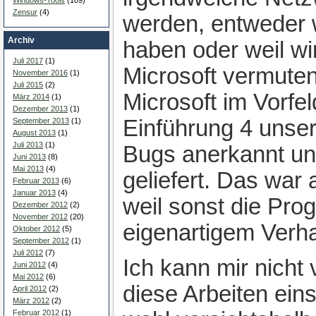
Zensur
(4)
werden, entweder 
Archiv
haben oder weil wi
Juli 2017
(1)
Microsoft vermuten
November 2016
(1)
Juli 2015
(2)
Microsoft im Vorfel
März 2014
(1)
Dezember 2013
(1)
Einführung 4 unser
September 2013
(1)
August 2013
(1)
Juli 2013
(1)
Bugs anerkannt un
Juni 2013
(8)
Mai 2013
(4)
geliefert. Das war 
Februar 2013
(6)
Januar 2013
(4)
weil sonst die Pr
Dezember 2012
(2)
November 2012
(20)
eigenartigem Verha
Oktober 2012
(5)
September 2012
(1)
Juli 2012
(7)
Ich kann mir nicht 
Juni 2012
(4)
Mai 2012
(6)
diese Arbeiten eins
April 2012
(2)
März 2012
(2)
Februar 2012
(1)