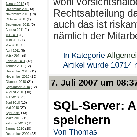
wohl vorsichtshalb
Januar 2012
(4)
Dezember 2011
(3)
Rechtsabteilung d
November 2011
(19)
Oktober 2011
(1)
auch das ist riska
September 2011
(3)
August 2011
(1)
nämlich der Mitarbe
Juli 2011
(5)
Juni 2011
(14)
Mai 2011
(15)
April 2011
(8)
In Kategorie
Allgeme
März 2011
(9)
Februar 2011
(13)
Artikel wurde 10714 
Januar 2011
(12)
Dezember 2010
(11)
November 2010
(13)
7. Juli 2007 um 08:3
Oktober 2010
(21)
September 2010
(12)
August 2010
(10)
Juli 2010
(23)
SQL-Server: 
Juni 2010
(18)
Mai 2010
(27)
April 2010
(13)
speichern
März 2010
(15)
Februar 2010
(34)
Januar 2010
(10)
Von Thomas
Dezember 2009
(23)