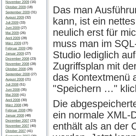
November 2009
(16)
Das man Ausführu
Oktober 2009
(18)
September 2009
(31)
August 2009
(32)
kann, ist ein nette
Juli 2009
(33)
Juni 2009
(27)
neulich erst für m
Mai 2009
(26)
April 2009
(28)
muss man im SQL
März 2009
(27)
Februar 2009
(26)
Studio lediglich a
Januar 2009
(27)
Dezember 2008
(23)
Zugriffsplan mit d
November 2008
(28)
Oktober 2008
(29)
das Kontextmenü a
September 2008
(27)
August 2008
(21)
Juli 2008
(51)
"Speichern …" klic
Juni 2008
(35)
Mai 2008
(41)
April 2008
(30)
Die abgespeicherte 
März 2008
(38)
Februar 2008
(35)
ein normale XML-Da
Januar 2008
(48)
Dezember 2007
(23)
enthält als an der
November 2007
(40)
Oktober 2007
(41)