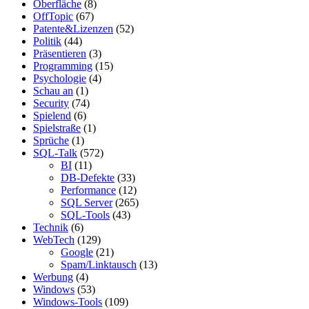
Oberfläche
(8)
OffTopic
(67)
Patente&Lizenzen
(52)
Politik
(44)
Präsentieren
(3)
Programming
(15)
Psychologie
(4)
Schau an
(1)
Security
(74)
Spielend
(6)
Spielstraße
(1)
Sprüche
(1)
SQL-Talk
(572)
BI
(11)
DB-Defekte
(33)
Performance
(12)
SQL Server
(265)
SQL-Tools
(43)
Technik
(6)
WebTech
(129)
Google
(21)
Spam/Linktausch
(13)
Werbung
(4)
Windows
(53)
Windows-Tools
(109)