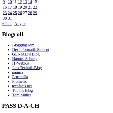
9
10
11
12
13
14
15
16
17
18
19
20
21
22
23
24
25
26
27
28
29
30
31
« Juni
Aug. »
Blogroll
BloggingTom
Der Informatik-Student
GENiALi’s Blog
Hannes Schurig
IT-Weblog
Jans Technik-Blog
namics
Petronella
Prometeo
techfacts.net
Tobbi’s Blog
Tom Müller
PASS D-A-CH