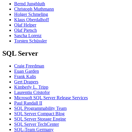
Bernd Jungbluth
Christoph Muthmann
Holger Schmeling
Klaus Oberdalhoff
Olaf Helper
Olaf Pietsch
Sascha Lorenz
Torsten Schüssler
SQL Server
Craig Freedman
Euan Garden
Frank Kalis
Gert Drapers
Kimberly L. Tripp
Laurentiu Cristofor
Microsoft SQL Server Release Services
Paul Randall II
SQL Programmability Team
SQL Server Compact Blog
SQL Server Storage Engine
SQL Server TechCenter
SQL-Team Germany