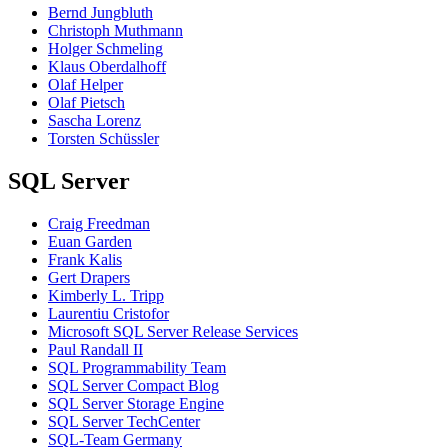
Bernd Jungbluth
Christoph Muthmann
Holger Schmeling
Klaus Oberdalhoff
Olaf Helper
Olaf Pietsch
Sascha Lorenz
Torsten Schüssler
SQL Server
Craig Freedman
Euan Garden
Frank Kalis
Gert Drapers
Kimberly L. Tripp
Laurentiu Cristofor
Microsoft SQL Server Release Services
Paul Randall II
SQL Programmability Team
SQL Server Compact Blog
SQL Server Storage Engine
SQL Server TechCenter
SQL-Team Germany