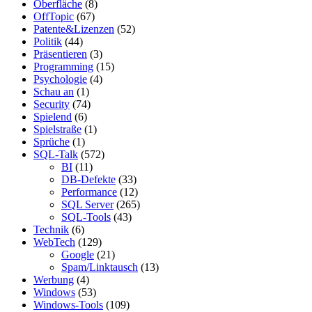
Oberfläche
(8)
OffTopic
(67)
Patente&Lizenzen
(52)
Politik
(44)
Präsentieren
(3)
Programming
(15)
Psychologie
(4)
Schau an
(1)
Security
(74)
Spielend
(6)
Spielstraße
(1)
Sprüche
(1)
SQL-Talk
(572)
BI
(11)
DB-Defekte
(33)
Performance
(12)
SQL Server
(265)
SQL-Tools
(43)
Technik
(6)
WebTech
(129)
Google
(21)
Spam/Linktausch
(13)
Werbung
(4)
Windows
(53)
Windows-Tools
(109)