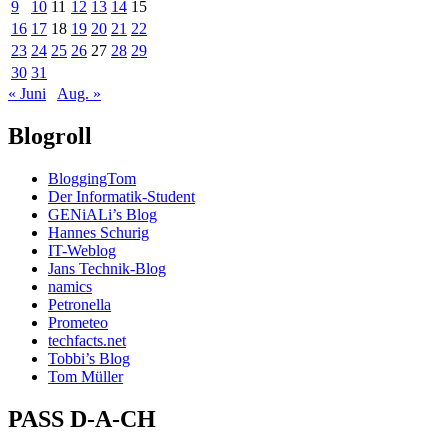
9
10
11
12
13
14
15
16
17
18
19
20
21
22
23
24
25
26
27
28
29
30
31
« Juni
Aug. »
Blogroll
BloggingTom
Der Informatik-Student
GENiALi’s Blog
Hannes Schurig
IT-Weblog
Jans Technik-Blog
namics
Petronella
Prometeo
techfacts.net
Tobbi’s Blog
Tom Müller
PASS D-A-CH